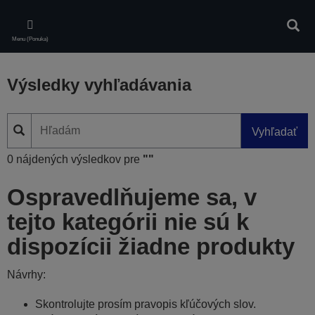
Skip
to
Vyhľa
main
Menu (Ponuka)
content
Výsledky vyhľadávania
Vyhľadať
0 nájdených výsledkov pre
""
Ospravedlňujeme sa, v
tejto kategórii nie sú k
dispozícii žiadne produkty
Návrhy:
Skontrolujte prosím pravopis kľúčových slov.