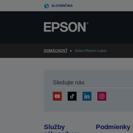
Skip
SLOVENČINA
to
main
content
DOMÁCNOSŤ
Select Return Label
Sledujte nás
Služby
Podmienky