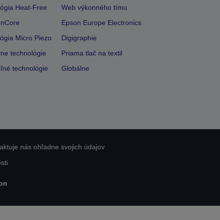
ógia Heat-Free
Web výkonného tímu
onCore
Epson Europe Electronics
ógia Micro Piezo
Digigraphie
vne technológie
Priama tlač na textil
ľné technológie
Globálne
aktuje nás ohľadne svojich údajov
sti
on