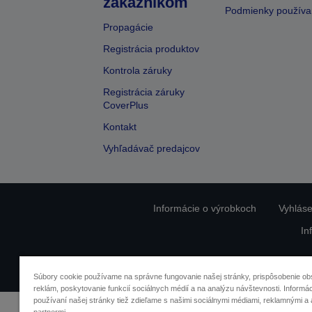
zákazníkom
Podmienky používa
Propagácie
Registrácia produktov
Kontrola záruky
Registrácia záruky
CoverPlus
Kontakt
Vyhľadávač predajcov
Informácie o výrobkoch
Vyhláse
In
O
Súbory cookie používame na správne fungovanie našej stránky, prispôsobenie ob
reklám, poskytovanie funkcií sociálnych médií a na analýzu návštevnosti. Informác
používaní našej stránky tiež zdieľame s našimi sociálnymi médiami, reklamnými a 