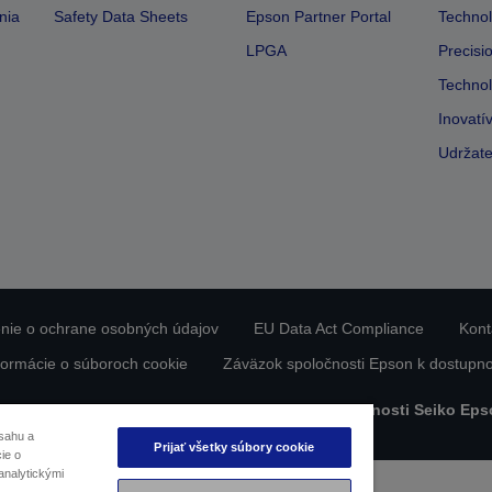
nia
Safety Data Sheets
Epson Partner Portal
Technol
LPGA
Precisi
Technol
Inovatí
Udržate
nie o ochrane osobných údajov
EU Data Act Compliance
Kont
formácie o súboroch cookie
Záväzok spoločnosti Epson k dostupno
bsah chránený autorskými právami © 2026 spoločnosti Seiko Eps
sahu a
Prijať všetky súbory cookie
ie o
analytickými