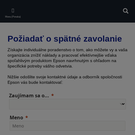
Skip
to
Vyhľa
main
Menu (Ponuka)
content
Požiadať o spätné zavolanie
Získajte individuálne poradenstvo o tom, ako môžete vy a vaša
organizácia znížiť náklady a pracovať efektívnejšie vďaka
spoľahlivým produktom Epson navrhnutým s ohľadom na
špecifické potreby vášho odvetvia.
Nižšie odošlite svoje kontaktné údaje a odborník spoločnosti
Epson vás bude kontaktovať:
Zaujímam sa o...
Meno