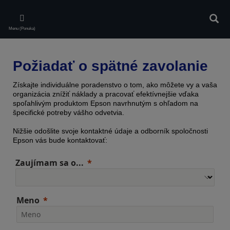
Skip
to
Vyhľa
main
Menu (Ponuka)
content
Požiadať o spätné zavolanie
Získajte individuálne poradenstvo o tom, ako môžete vy a vaša
organizácia znížiť náklady a pracovať efektívnejšie vďaka
spoľahlivým produktom Epson navrhnutým s ohľadom na
špecifické potreby vášho odvetvia.
Nižšie odošlite svoje kontaktné údaje a odborník spoločnosti
Epson vás bude kontaktovať:
Zaujímam sa o...
Meno