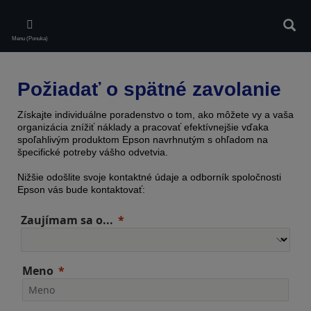
Skip
to
Vyhľa
main
Menu (Ponuka)
content
Požiadať o spätné zavolanie
Získajte individuálne poradenstvo o tom, ako môžete vy a vaša
organizácia znížiť náklady a pracovať efektívnejšie vďaka
spoľahlivým produktom Epson navrhnutým s ohľadom na
špecifické potreby vášho odvetvia.
Nižšie odošlite svoje kontaktné údaje a odborník spoločnosti
Epson vás bude kontaktovať:
Zaujímam sa o...
Meno