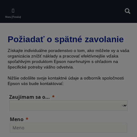
Skip
to
Vyhľa
main
Menu (Ponuka)
content
Požiadať o spätné zavolanie
Získajte individuálne poradenstvo o tom, ako môžete vy a vaša
organizácia znížiť náklady a pracovať efektívnejšie vďaka
spoľahlivým produktom Epson navrhnutým s ohľadom na
špecifické potreby vášho odvetvia.
Nižšie odošlite svoje kontaktné údaje a odborník spoločnosti
Epson vás bude kontaktovať:
Zaujímam sa o...
Meno