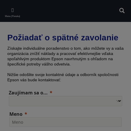
Skip
to
Vyhľa
main
Menu (Ponuka)
content
Požiadať o spätné zavolanie
Získajte individuálne poradenstvo o tom, ako môžete vy a vaša
organizácia znížiť náklady a pracovať efektívnejšie vďaka
spoľahlivým produktom Epson navrhnutým s ohľadom na
špecifické potreby vášho odvetvia.
Nižšie odošlite svoje kontaktné údaje a odborník spoločnosti
Epson vás bude kontaktovať:
Zaujímam sa o...
Meno