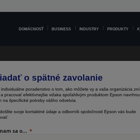
DOMÁCNOSŤ
BUSINESS
INDUSTRY
PRODUKTY
A
iadať o spätné zavolanie
e individuálne poradenstvo o tom, ako môžete vy a vaša organizácia zní
 a pracovať efektívnejšie vďaka spoľahlivým produktom Epson navrhnu
 na špecifické potreby vášho odvetvia.
odošlite svoje kontaktné údaje a odborník spoločnosti Epson vás bude
ovať:
mam sa o...