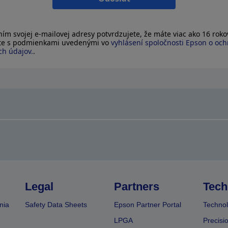
ím svojej e-mailovej adresy potvrdzujete, že máte viac ako 16 rokov
íte s podmienkami uvedenými vo
vyhlásení spoločnosti Epson o oc
h údajov.
.
Legal
Partners
Tech
nia
Safety Data Sheets
Epson Partner Portal
Technol
LPGA
Precisi