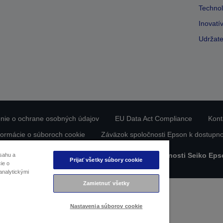
Technol
Inovatí
Udržate
nie o ochrane osobných údajov
EU Data Act Compliance
Kont
formácie o súboroch cookie
Záväzok spoločnosti Epson k dostupno
bsah chránený autorskými právami © 2026 spoločnosti Seiko Eps
sahu a
Prijať všetky súbory cookie
ie o
analytickými
Zamietnuť všetky
Nastavenia súborov cookie