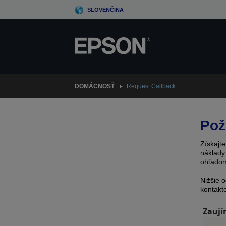
Skip
SLOVENČINA
to
main
content
DOMÁCNOSŤ
Request Callback
Pož
Získajt
náklady
ohľadom
Nižšie 
kontakt
Zaují