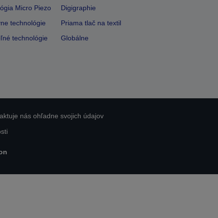
ógia Micro Piezo
Digigraphie
vne technológie
Priama tlač na textil
ľné technológie
Globálne
aktuje nás ohľadne svojich údajov
sti
on