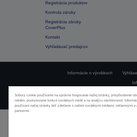
Registrácia produktov
Kontrola záruky
Registrácia záruky
CoverPlus
Kontakt
Vyhľadávač predajcov
Informácie o výrobkoch
Vyhláse
In
O
Súbory cookie používame na správne fungovanie našej stránky, prispôsobenie ob
reklám, poskytovanie funkcií sociálnych médií a na analýzu návštevnosti. Informác
používaní našej stránky tiež zdieľame s našimi sociálnymi médiami, reklamnými a 
partnermi.