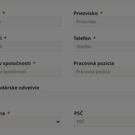
o
Priezvisko
l
Telefón
 spoločnosti
Pracovná pozícia
dárske odvetvie
ina
PSČ