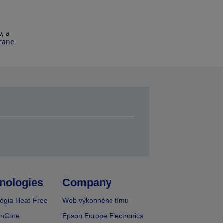
, a
hrane
nologies
Company
ógia Heat-Free
Web výkonného tímu
onCore
Epson Europe Electronics