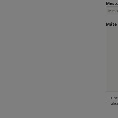
Mest
Máte 
Chc
akc