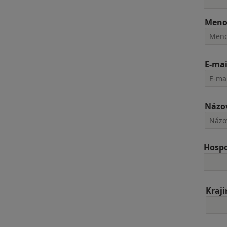
Men
E-mai
Názov
Hospo
Kraj