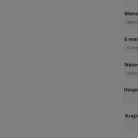
Men
E-mai
Názov
Hospo
Kraj