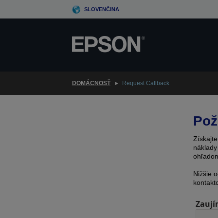
Skip
SLOVENČINA
to
main
content
DOMÁCNOSŤ
Request Callback
Pož
Získajt
náklady
ohľadom
Nižšie 
kontakt
Zaují