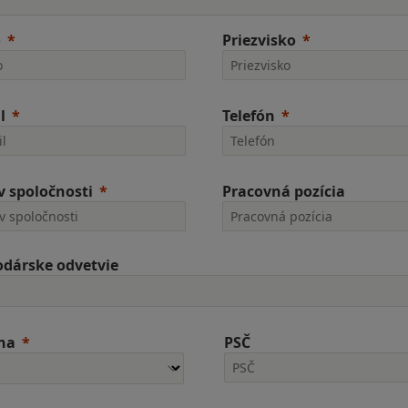
o
Priezvisko
l
Telefón
 spoločnosti
Pracovná pozícia
dárske odvetvie
ina
PSČ