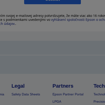
ím svojej e-mailovej adresy potvrdzujete, že máte viac ako 16 rokov
íte s podmienkami uvedenými vo
vyhlásení spoločnosti Epson o oc
h údajov.
.
Legal
Partners
Tech
nia
Safety Data Sheets
Epson Partner Portal
Technol
LPGA
Precisi