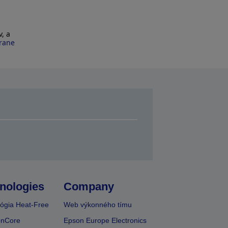
, a
hrane
nologies
Company
ógia Heat-Free
Web výkonného tímu
onCore
Epson Europe Electronics