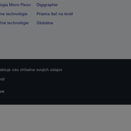
ógia Micro Piezo
Digigraphie
vne technológie
Priama tlač na textil
ľné technológie
Globálne
aktuje nás ohľadne svojich údajov
sti
on