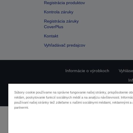
Registrácia produktov
Kontrola záruky
Registrácia záruky
CoverPlus
Kontakt
Vyhľadávač predajcov
Informácie o výrobkoch
Vyhláse
In
O
Súbory cookie používame na správne fungovanie našej stránky, prispôsobenie ob
reklám, poskytovanie funkcií sociálnych médií a na analýzu návštevnosti. Informác
používaní našej stránky tiež zdieľame s našimi sociálnymi médiami, reklamnými a 
partnermi.