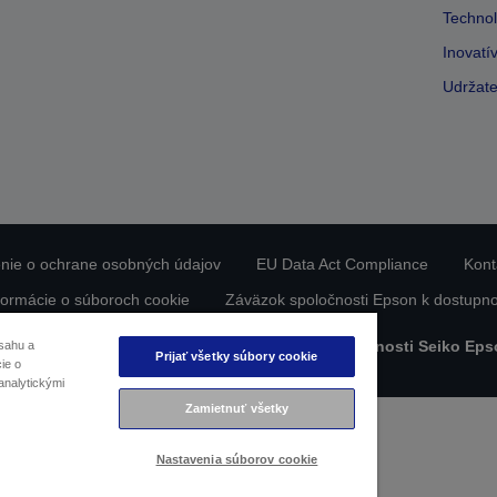
Technol
Inovatí
Udržate
nie o ochrane osobných údajov
EU Data Act Compliance
Kont
formácie o súboroch cookie
Záväzok spoločnosti Epson k dostupno
bsah chránený autorskými právami © 2026 spoločnosti Seiko Eps
sahu a
Prijať všetky súbory cookie
ie o
analytickými
Zamietnuť všetky
Nastavenia súborov cookie