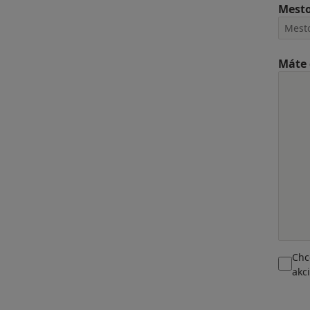
Mest
Máte 
Chc
akc