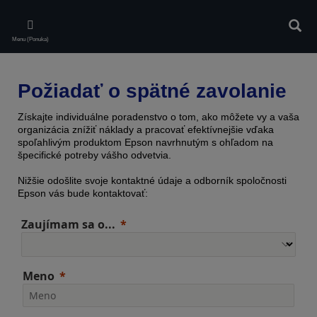
Skip
to
Vyhľa
main
Menu (Ponuka)
content
Požiadať o spätné zavolanie
Získajte individuálne poradenstvo o tom, ako môžete vy a vaša
organizácia znížiť náklady a pracovať efektívnejšie vďaka
spoľahlivým produktom Epson navrhnutým s ohľadom na
špecifické potreby vášho odvetvia.
Nižšie odošlite svoje kontaktné údaje a odborník spoločnosti
Epson vás bude kontaktovať:
Zaujímam sa o...
Meno