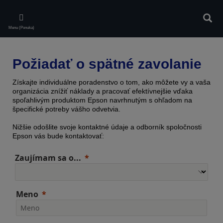
Skip
to
Vyhľa
main
Menu (Ponuka)
content
Požiadať o spätné zavolanie
Získajte individuálne poradenstvo o tom, ako môžete vy a vaša
organizácia znížiť náklady a pracovať efektívnejšie vďaka
spoľahlivým produktom Epson navrhnutým s ohľadom na
špecifické potreby vášho odvetvia.
Nižšie odošlite svoje kontaktné údaje a odborník spoločnosti
Epson vás bude kontaktovať:
Zaujímam sa o...
Meno