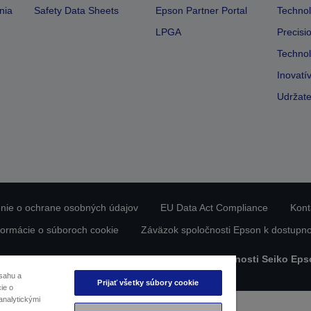
nia
Safety Data Sheets
Epson Partner Portal
Technol
LPGA
Precisi
Technol
Inovatí
Udržate
nie o ochrane osobných údajov
EU Data Act Compliance
Kont
formácie o súboroch cookie
Záväzok spoločnosti Epson k dostupno
bsah chránený autorskými právami © 2026 spoločnosti Seiko Eps
sahu a
Prijať všetky súbory cookie
ie o
analytickými