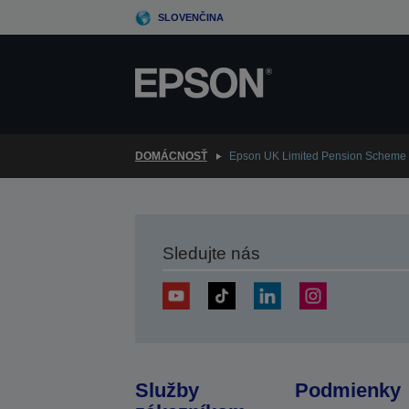
Skip
SLOVENČINA
to
main
content
DOMÁCNOSŤ
Epson UK Limited Pension Scheme 
Sledujte nás
Služby
Podmienky