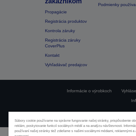
zákazníkom
Podmienky používa
Propagácie
Registrácia produktov
Kontrola záruky
Registrácia záruky
CoverPlus
Kontakt
Vyhľadávač predajcov
Informácie o výrobkoch
Vyhláse
In
O
Súbory cookie používame na správne fungovanie našej stránky, prispôsobenie ob
reklám, poskytovanie funkcií sociálnych médií a na analýzu návštevnosti. Informác
používaní našej stránky tiež zdieľame s našimi sociálnymi médiami, reklamnými a 