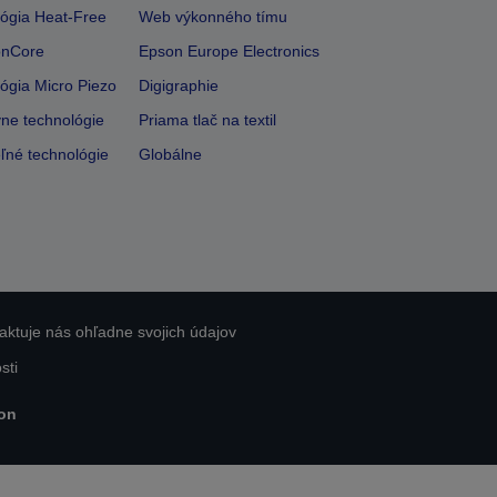
ógia Heat-Free
Web výkonného tímu
onCore
Epson Europe Electronics
ógia Micro Piezo
Digigraphie
vne technológie
Priama tlač na textil
ľné technológie
Globálne
aktuje nás ohľadne svojich údajov
sti
on