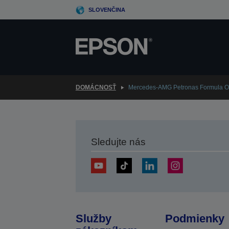
Skip
SLOVENČINA
to
main
content
DOMÁCNOSŤ
Mercedes-AMG Petronas Formula 
Sledujte nás
Služby
Podmienky