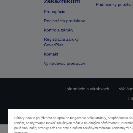
zákazníkom
Podmienky používa
Propagácie
Registrácia produktov
Kontrola záruky
Registrácia záruky
CoverPlus
Kontakt
Vyhľadávač predajcov
Informácie o výrobkoch
Vyhláse
In
O
Súbory cookie používame na správne fungovanie našej stránky, prispôsobenie ob
reklám, poskytovanie funkcií sociálnych médií a na analýzu návštevnosti. Informác
používaní našej stránky tiež zdieľame s našimi sociálnymi médiami, reklamnými a 