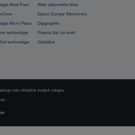
ógia Heat-Free
Web výkonného tímu
onCore
Epson Europe Electronics
ógia Micro Piezo
Digigraphie
vne technológie
Priama tlač na textil
ľné technológie
Globálne
aktuje nás ohľadne svojich údajov
sti
on