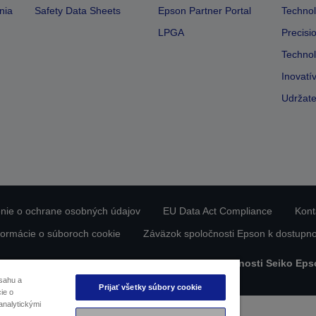
nia
Safety Data Sheets
Epson Partner Portal
Technol
LPGA
Precisi
Technol
Inovatí
Udržate
nie o ochrane osobných údajov
EU Data Act Compliance
Kont
formácie o súboroch cookie
Záväzok spoločnosti Epson k dostupno
bsah chránený autorskými právami © 2026 spoločnosti Seiko Eps
sahu a
Prijať všetky súbory cookie
ie o
analytickými