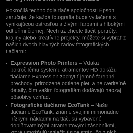
Pokročilá technológia tlače spoločnosti Epson
zaručuje, že každá fotografia bude vytlačená s
vynikajúcou ostrosťou a živými farbami s hlbokými
odtieňmi čiernej. Nech už chcete tlačiť portréty,
krajiny alebo kreatívne projekty, môžete si vybrať z
našich dvoch hlavných radov fotografických
tlačiarní:
Expression Photo Printers
– Vďaka
pokročilému systému atramentov HD dokážu
tlačiarne Expression
zachytiť jemné farebné
prechody, prirodzené odtiene pleti a neuveriteľné
detaily, čím vašim fotografiám dodávajú naozaj
pôsobivý vzhľad.
Fotografické tlačiarne EcoTank
– Naše
tlačiarne EcoTank
, známe svojimi mimoriadne
nízkymi nákladmi na tlač, sú vybavené
doplňovateľnými atramentovými zásobníkmi,
ktoré umožňujú vytlačiť tisíce strán, čo z nich