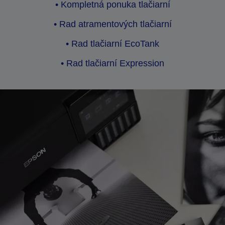
• Kompletná ponuka tlačiarní
• Rad atramentových tlačiarní
• Rad tlačiarní EcoTank
• Rad tlačiarní Expression