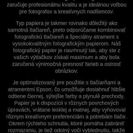
zaručuje profesionálnu kvalitu a je ideálnou voľbou
pre fotografov a kreatívnych nadšencov.
Typ papiera je takmer rovnako dôležitý ako
samotná tlačiareň, preto odporúčame kombinovať
fotografickú tlačiareň a špeciálny atrament s
vysokokvalitným fotografickým papierom. Náš
fotografický papier je navrhnutý tak, aby ste z
vašich výtlačkov získali maximum a aby bola
zaručená výnimočná presnosť farieb a ostrosť
obrázkov.
Je optimalizovaný pre použitie s tlačiarňami a
atramentmi Epson, čo umožňuje dosiahnuť hlbšie
odtiene čiernej, sýtejšie farby a plynulé prechody.
Papier je k dispozícii v rôznych povrchových
úpravách, vrátane lesklej a matnej, aby vyhovoval
rôznym kreatívnym preferenciám a potrebám tlače.
Okrem rýchleho schnutia, ktoré pomáha zabrániť
rozmazaniu, je tiež odolný voči vyblednutiu, takže