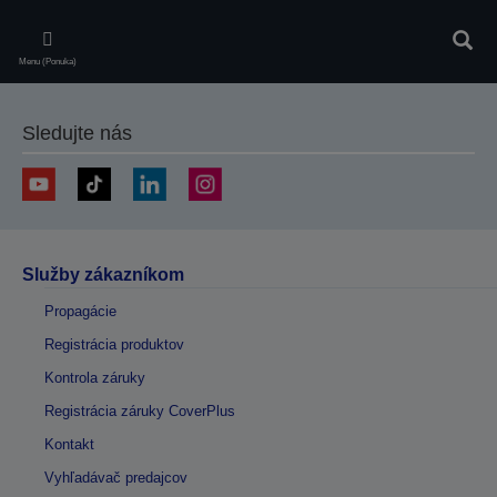
Skip
to
Vyhľa
main
Menu (Ponuka)
content
Sledujte nás
Služby zákazníkom
Propagácie
Registrácia produktov
Kontrola záruky
Registrácia záruky CoverPlus
Kontakt
Vyhľadávač predajcov