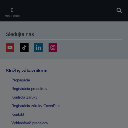
Skip
to
Vyhľa
main
Menu (Ponuka)
content
Sledujte nás
Služby zákazníkom
Propagácie
Registrácia produktov
Kontrola záruky
Registrácia záruky CoverPlus
Kontakt
Vyhľadávač predajcov