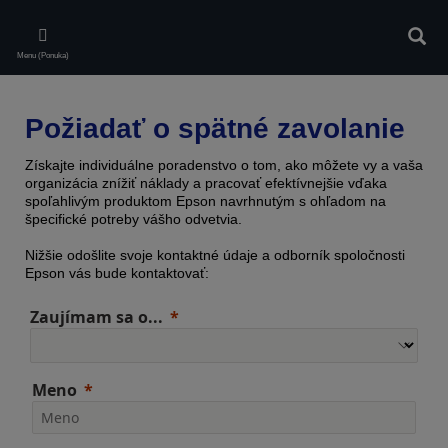
Skip
to
Vyhľa
main
Menu (Ponuka)
content
Požiadať o spätné zavolanie
Získajte individuálne poradenstvo o tom, ako môžete vy a vaša
organizácia znížiť náklady a pracovať efektívnejšie vďaka
spoľahlivým produktom Epson navrhnutým s ohľadom na
špecifické potreby vášho odvetvia.
Nižšie odošlite svoje kontaktné údaje a odborník spoločnosti
Epson vás bude kontaktovať:
Zaujímam sa o...
Meno