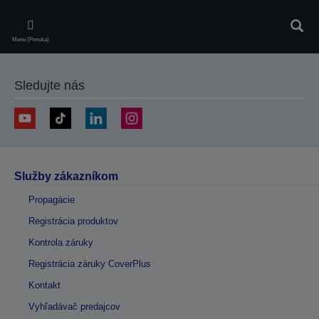
Skip
to
Vyhľa
main
Menu (Ponuka)
content
Sledujte nás
Služby zákazníkom
Propagácie
Registrácia produktov
Kontrola záruky
Registrácia záruky CoverPlus
Kontakt
Vyhľadávač predajcov