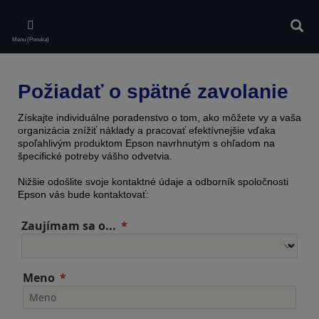
Skip
to
Vyhľa
main
Menu (Ponuka)
content
Požiadať o spätné zavolanie
Získajte individuálne poradenstvo o tom, ako môžete vy a vaša
organizácia znížiť náklady a pracovať efektívnejšie vďaka
spoľahlivým produktom Epson navrhnutým s ohľadom na
špecifické potreby vášho odvetvia.
Nižšie odošlite svoje kontaktné údaje a odborník spoločnosti
Epson vás bude kontaktovať:
Zaujímam sa o...
Meno