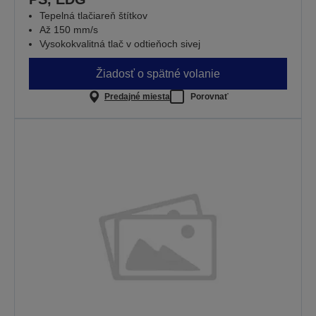
Tepelná tlačiareň štítkov
Až 150 mm/s
Vysokokvalitná tlač v odtieňoch sivej
Žiadosť o spätné volanie
Predajné miesta
Porovnať