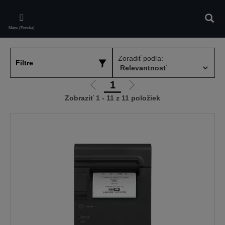
Skip
to
Vyhľa
main
Menu (Ponuka)
content
Zoradiť podľa:
Filtre
1
Ísť
Ísť
Zobraziť 1 - 11 z 11 položiek
na
na
predchádzajúcu
ďalšiu
stránku
stránku