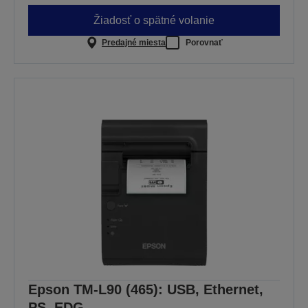
Žiadosť o spätné volanie
Predajné miesta
Porovnať
Epson TM-L90 (465): USB, Ethernet,
PS, EDG