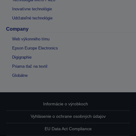
Inovatívne technológie
Udržateľné technológie
Company
Web výkonného tímu
Epson Europe Electronics
Digigraphie
Priama tlač na textil
Globálne
Informácie o výrobkoch
Vyhlásenie o ochrane osobných údajov
EU Data Act Compliance