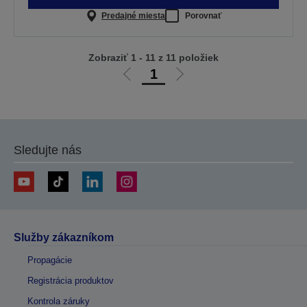
Predajné miesta
Porovnať
Zobraziť 1 - 11 z 11 položiek
1
Ísť
Ísť
na
na
predchádzajúcu
ďalšiu
stránku
stránku
Sledujte nás
Služby zákazníkom
Propagácie
Registrácia produktov
Kontrola záruky