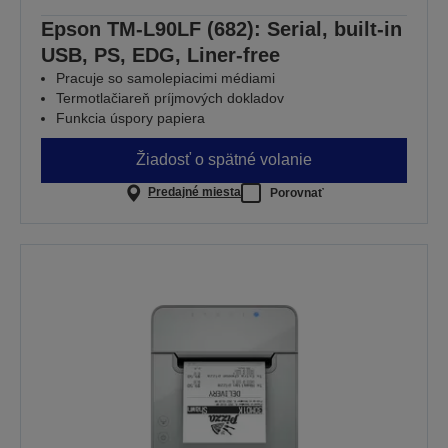
Epson TM-L90LF (682): Serial, built-in
USB, PS, EDG, Liner-free
Pracuje so samolepiacimi médiami
Termotlačiareň príjmových dokladov
Funkcia úspory papiera
Žiadosť o spätné volanie
Predajné miesta
Porovnať