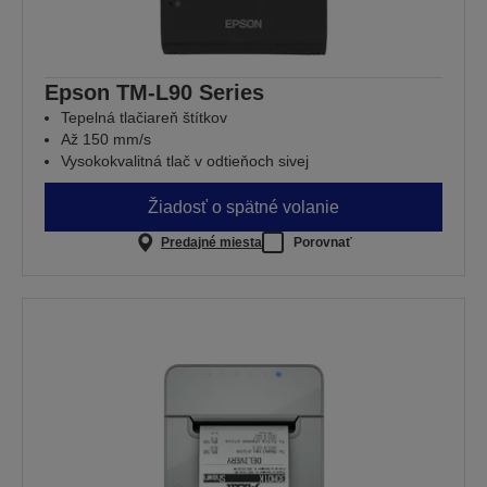
Epson TM-L90 Series
Tepelná tlačiareň štítkov
Až 150 mm/s
Vysokokvalitná tlač v odtieňoch sivej
Žiadosť o spätné volanie
Predajné miesta
Porovnať