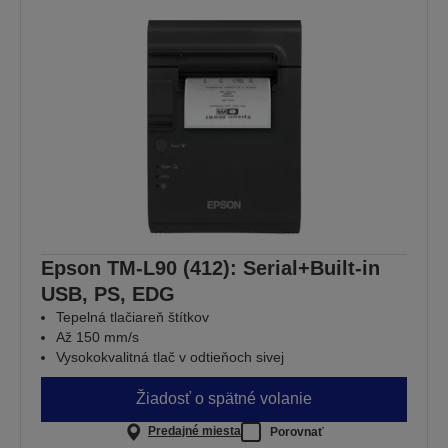
Epson TM-L90 (412): Serial+Built-in
USB, PS, EDG
Tepelná tlačiareň štítkov
Až 150 mm/s
Vysokokvalitná tlač v odtieňoch sivej
Žiadosť o spätné volanie
Predajné miesta
Porovnať