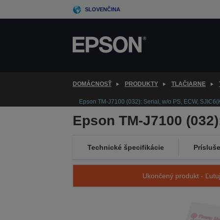
Skip
SLOVENČINA
to
main
content
DOMÁCNOSŤ
PRODUKTY
TLAČIARNE
Epson TM-J7100 (032): Serial, w/o PS, ECW, SJIC6(
Epson TM-J7100 (032):
Technické špecifikácie
Prísluš
Ukončený produkt - Ľutuj