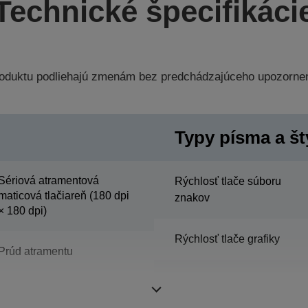
Technické špecifikáci
produktu podliehajú zmenám bez predchádzajúceho upozorne
Typy písma a št
Sériová atramentová
Rýchlosť tlače súboru
maticová tlačiareň (180 dpi
znakov
× 180 dpi)
Rýchlosť tlače grafiky
Prúd atramentu
Stĺpcová kapacita receipt