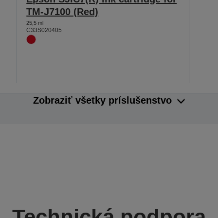
TM-J7100 (Red)
25,5 ml
C33S020405
Zobraziť všetky príslušenstvo
Technická podpora