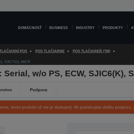
DOMÁCNOSŤ
BUSINESS
INDUSTRY
PRODUKTY
A
TLAČIARNÍ POS
POS TLAČIARNE
POS TLAČIAREŇ (TM)
K), SJIC7(G), MICR
 Serial, w/o PS, ECW, SJIC6(K), 
enstvo
Podpora
eme, tento produkt už nie je dostupný. Ak potrebujete ďalšiu podporu, i
SKU: C31C488032