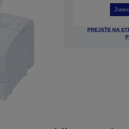
Žiados
PREJSŤE NA S
P