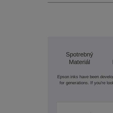
Spotrebný
Materiál
Epson inks have been develope
for generations. If you're l