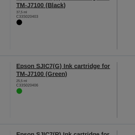
TM-J7100 (Black)
37,5 ml
C33S020403
Epson SJIC7(G) Ink cartridge for
TM-J7100 (Green)
25,5 ml
C33S020406
Epson SJIC7(R) Ink cartridge for