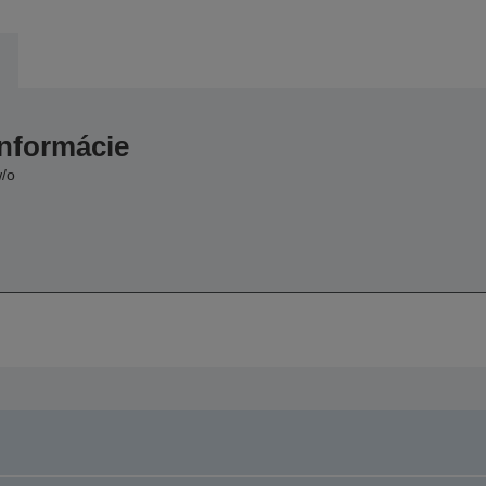
informácie
w/o