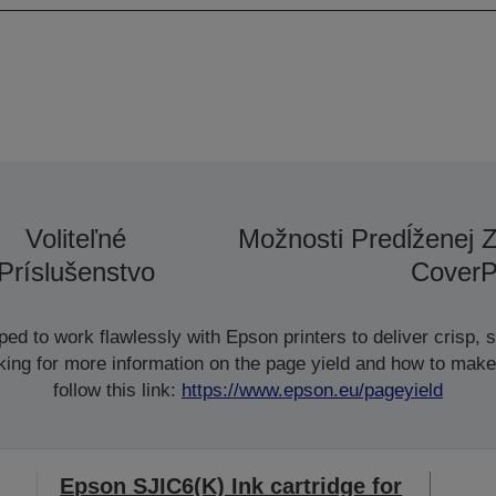
Voliteľné
Možnosti Predĺženej 
Príslušenstvo
CoverP
d to work flawlessly with Epson printers to deliver crisp, sm
ooking for more information on the page yield and how to make
follow this link:
https://www.epson.eu/pageyield
Epson SJIC6(K) Ink cartridge for