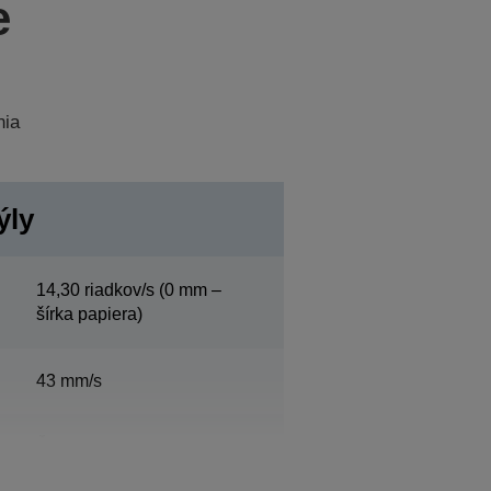
e
nia
ýly
14,30 riadkov/s (0 mm –
šírka papiera)
43 mm/s
Šírka papiera76 mm, 40 /
53