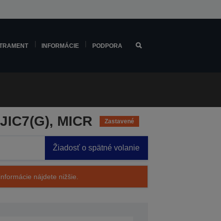
TRAMENT
INFORMÁCIE
PODPORA
SJIC7(G), MICR
Zastavené
Žiadosť o spätné volanie
nformácie nájdete nižšie.