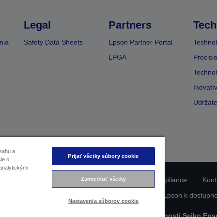
Legal
Partners
Tech
nia
Safety Data Sheets
Epson Partner Portal
Technol
LPGA
Precisi
Technol
Inovatí
Udržate
sahu a
Prijať všetky súbory cookie
ie o
analytickými
Zamietnuť všetky
nie o ochrane osobných údajov
EU Data Act Compliance
Kont
formácie o súboroch cookie
Záväzok spoločnosti Epson k dostupno
Nastavenia súborov cookie
bsah chránený autorskými právami © 2026 spoločnosti Seiko Eps