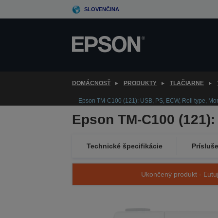
Skip
SLOVENČINA
to
main
content
DOMÁCNOSŤ
PRODUKTY
TLAČIARNE
Epson TM-C100 (121): USB, PS, ECW, Roll type, Mon
Epson TM-C100 (121): 
Technické špecifikácie
Prísluš
Ukončený produkt - Ľutuj