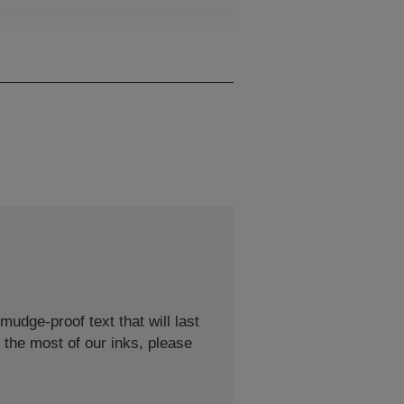
0,00 ~ 0,00 riadkov/s, 0 / 0
znakov za sekundu
udge-proof text that will last
 the most of our inks, please