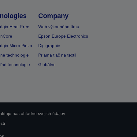
nologies
Company
ógia Heat-Free
Web výkonného tímu
onCore
Epson Europe Electronics
ógia Micro Piezo
Digigraphie
vne technológie
Priama tlač na textil
ľné technológie
Globálne
aktuje nás ohľadne svojich údajov
sti
on