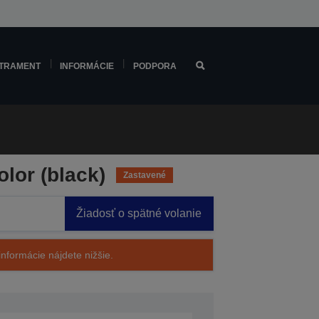
TRAMENT
INFORMÁCIE
PODPORA
lor (black)
Zastavené
Žiadosť o spätné volanie
nformácie nájdete nižšie.