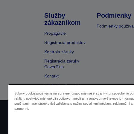
Služby
Podmienky
zákazníkom
Podmienky používa
Propagácie
Registrácia produktov
Kontrola záruky
Registrácia záruky
CoverPlus
Kontakt
Vyhľadávač predajcov
Súbory cookie používame na správne fungovanie našej stránky, prispôsobenie ob
reklám, poskytovanie funkcií sociálnych médií a na analýzu návštevnosti. Informác
používaní našej stránky tiež zdieľame s našimi sociálnymi médiami, reklamnými a 
partnermi.
Informácie o výrobkoch
Vyhláse
In
O