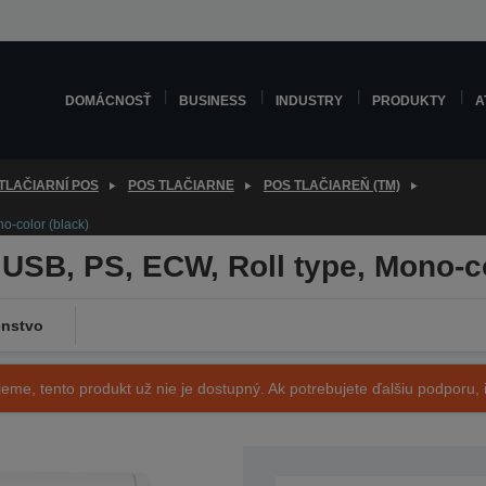
DOMÁCNOSŤ
BUSINESS
INDUSTRY
PRODUKTY
A
TLAČIARNÍ POS
POS TLAČIARNE
POS TLAČIAREŇ (TM)
o-color (black)
USB, PS, ECW, Roll type, Mono-co
enstvo
eme, tento produkt už nie je dostupný. Ak potrebujete ďalšiu podporu, i
SKU: C31C537121