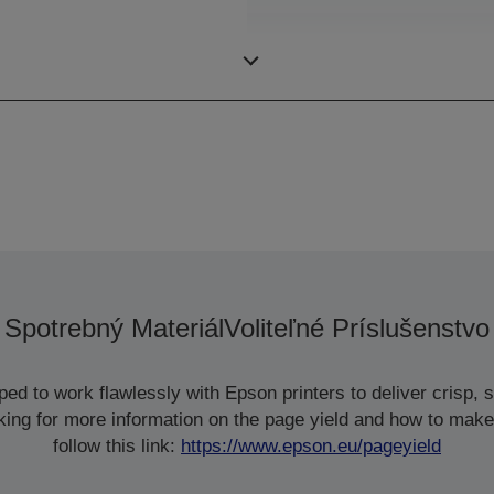
Rýchlosť tlače grafiky
Spotrebný Materiál
Voliteľné Príslušenstvo
d to work flawlessly with Epson printers to deliver crisp, sm
ooking for more information on the page yield and how to make
follow this link:
https://www.epson.eu/pageyield