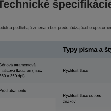
Technické špecifikáci
produktu podliehajú zmenám bez predchádzajúceho upozorne
Typy písma a št
Sériová atramentová
maticová tlačiareň (max.
Rýchlosť tlače
360 × 360 dpi)
Prúd atramentu
Rýchlosť tlače súboru
znakov