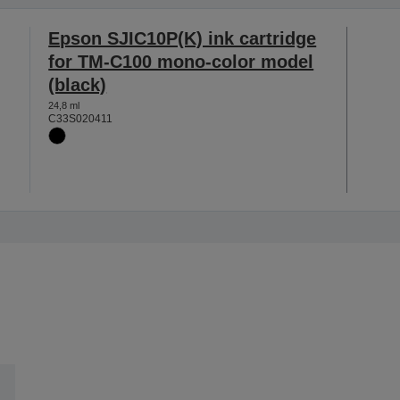
Epson SJIC10P(K) ink cartridge
for TM-C100 mono-color model
(black)
24,8 ml
C33S020411