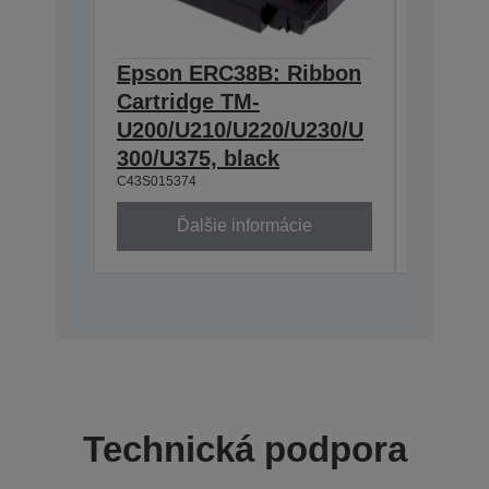
Epson ERC38B: Ribbon
Epson
Cartridge TM-
Ribbon
U200/U210/U220/U230/U
300/U3
300/U375, black
230, b
C43S015374
C43S0153
Ďalšie informácie
Ď
Technická podpora