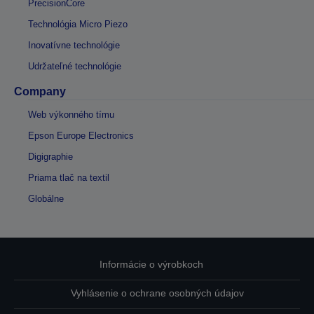
PrecisionCore
Technológia Micro Piezo
Inovatívne technológie
Udržateľné technológie
Company
Web výkonného tímu
Epson Europe Electronics
Digigraphie
Priama tlač na textil
Globálne
Informácie o výrobkoch
Vyhlásenie o ochrane osobných údajov