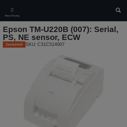
Skip
to
Vyhľa
main
Menu (Ponuka)
content
Epson TM-U220B (007): Serial,
PS, NE sensor, ECW
SKU: C31C514007
Zastavené