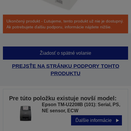
Ukončený produkt - Ľutujeme, tento produkt už nie je dostupný.
Ak potrebujete ďalšiu podporu, informácie nájdete nižšie.
Žiadosť o spätné volanie
PREJSŤE NA STRÁNKU PODPORY TOHTO
PRODUKTU
Pre túto položku existuje novší model:
Epson TM-U220IIB (101): Serial, PS,
NE sensor, ECW
Ďalšie informácie