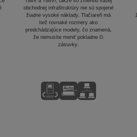
ače
T88V a T88VI, takže so zmenou vašej
é
obchodnej infraštruktúry nie sú spojené
žiadne vysoké náklady. Tlačiareň má
tiež rovnaké rozmery ako
predchádzajúce modely, čo znamená,
že nemusíte meniť pokladne či
zásuvky.