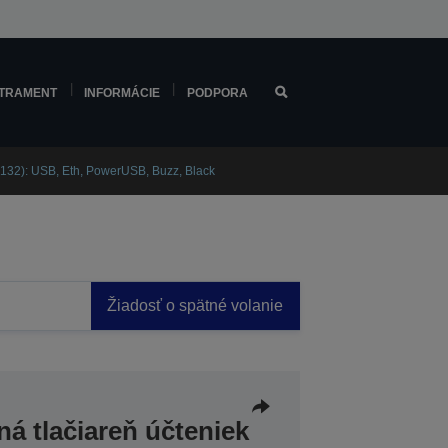
TRAMENT
INFORMÁCIE
PODPORA
132): USB, Eth, PowerUSB, Buzz, Black
Žiadosť o spätné volanie
á tlačiareň účteniek