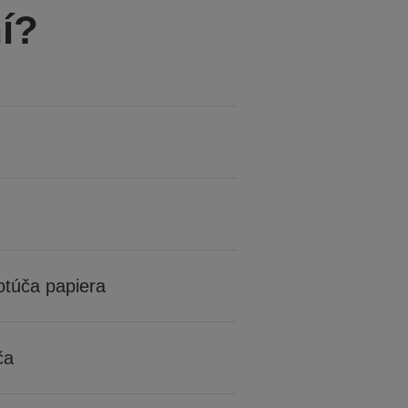
í?
otúča papiera
ča