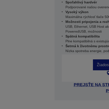
Spoľahlivý hardvér
Podporované našou overeno
Vysoký výkon
Maximálna rýchlosť tlače 5
Možnosti pripojenia a roz
USB, Ethernet, USB Host ako
PoweredUSB, možnosti
Spätná kompatibilita
Plne kompatibilná s existuj
Šetrná k životnému prostr
Nízka spotreba energie, pod
Žiados
PREJSŤE NA S
P