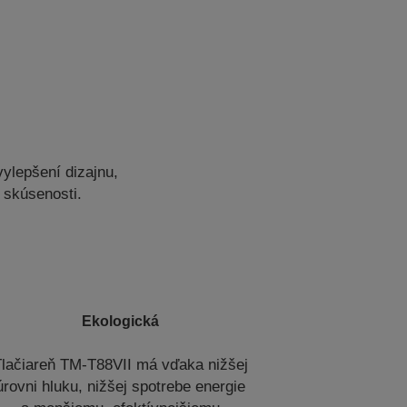
ylepšení dizajnu,
j skúsenosti.
Ekologická
lačiareň TM-T88VII má vďaka nižšej
úrovni hluku, nižšej spotrebe energie