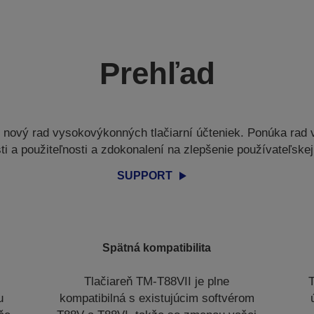
Prehľad
 nový rad vysokovýkonných tlačiarní účteniek. Ponúka rad v
sti a použiteľnosti a zdokonalení na zlepšenie používateľske
SUPPORT
Spätná kompatibilita
Tlačiareň TM-T88VII je plne
T
u
kompatibilná s existujúcim softvérom