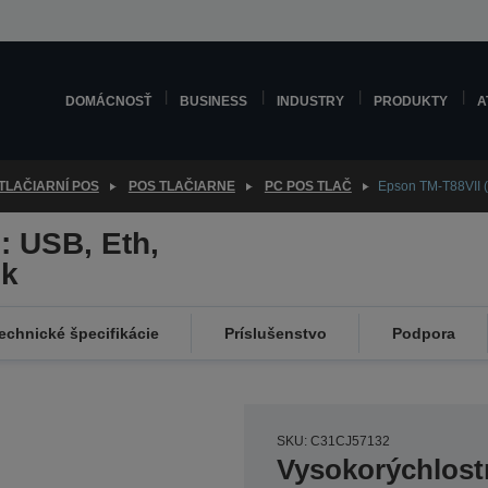
DOMÁCNOSŤ
BUSINESS
INDUSTRY
PRODUKTY
A
TLAČIARNÍ POS
POS TLAČIARNE
PC POS TLAČ
Epson TM-T88VII (
: USB, Eth,
ck
echnické špecifikácie
Príslušenstvo
Podpora
SKU: C31CJ57132
Vysokorýchlostn