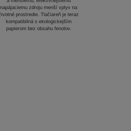
a menšiemu, efektívnejšiemu
napájaciemu zdroju menší vplyv na
životné prostredie. Tlačiareň je teraz
kompatibilná s ekologickejším
papierom bez obsahu fenolov.