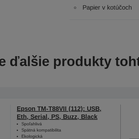
Papier v kotúčoch
e ďalšie produkty toh
Epson TM-T88VII (112): USB,
Eth, Serial, PS, Buzz, Black
Spoľahlivá
Spätná kompatibilita
Ekologická