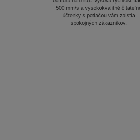
od lídra na trhu1. Vysoká rýchlosť tl
500 mm/s a vysokokvalitné čitateľn
účtenky s potlačou vám zaistia
spokojných zákazníkov.