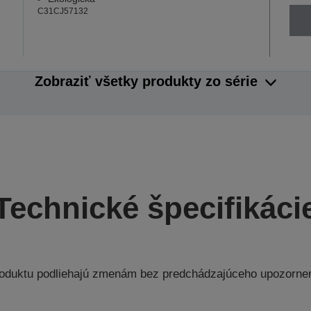
C31CJ57132
Zobraziť všetky produkty zo série
Technické špecifikáci
produktu podliehajú zmenám bez predchádzajúceho upozorne