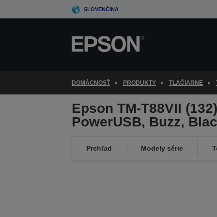
Skip
SLOVENČINA
to
main
content
DOMÁCNOSŤ
PRODUKTY
TLAČIARNE
Epson TM-T88VII (132)
PowerUSB, Buzz, Bla
Prehľad
Modely série
T