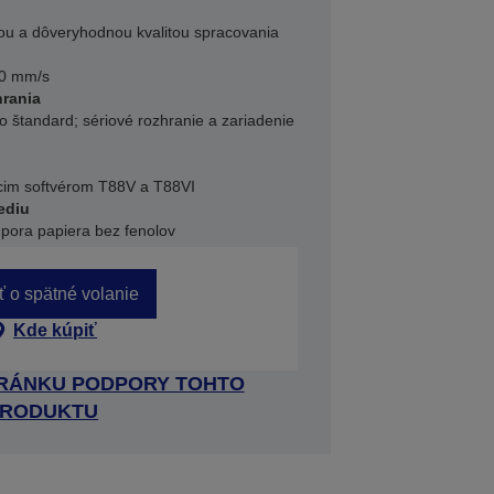
u a dôveryhodnou kvalitou spracovania
00 mm/s
hrania
 štandard; sériové rozhranie a zariadenie
úcim softvérom T88V a T88VI
ediu
pora papiera bez fenolov
ť o spätné volanie
Kde kúpiť
TRÁNKU PODPORY TOHTO
RODUKTU