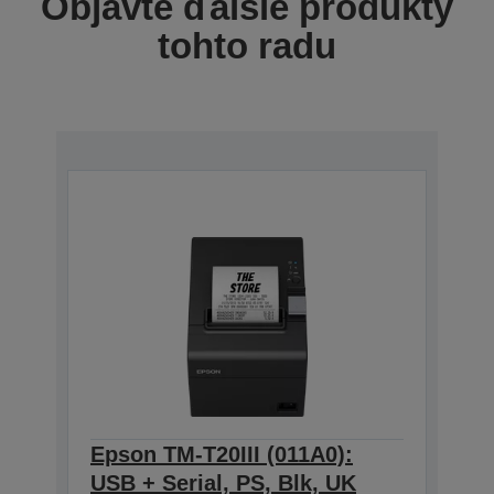
Objavte ďalšie produkty
tohto radu
Epson TM-T20III (011A0):
USB + Serial, PS, Blk, UK