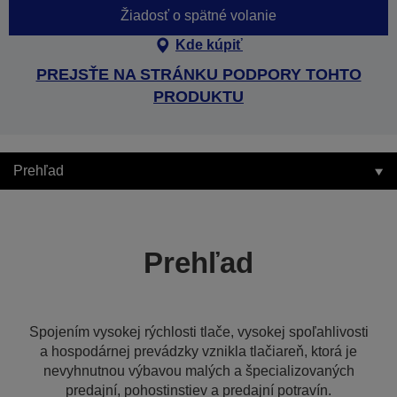
Žiadosť o spätné volanie
Kde kúpiť
PREJSŤE NA STRÁNKU PODPORY TOHTO
PRODUKTU
Prehľad
Prehľad
Spojením vysokej rýchlosti tlače, vysokej spoľahlivosti
a hospodárnej prevádzky vznikla tlačiareň, ktorá je
nevyhnutnou výbavou malých a špecializovaných
predajní, pohostinstiev a predajní potravín.