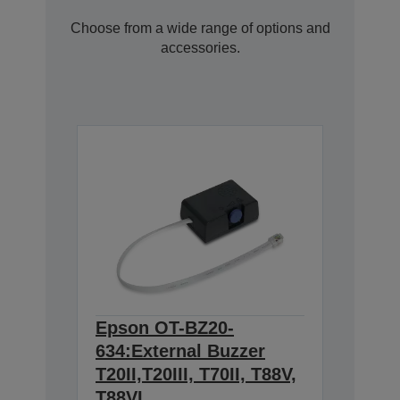
Choose from a wide range of options and
accessories.
Epson OT-BZ20-
634:External Buzzer
T20II,T20III, T70II, T88V,
T88VI