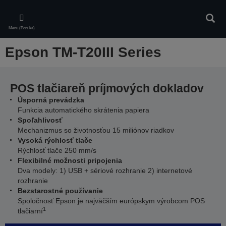
Skip
to
Vyhľa
main
Menu (Ponuka)
content
Epson TM-T20III Series
POS tlačiareň príjmových dokladov
Úsporná prevádzka
Funkcia automatického skrátenia papiera
Spoľahlivosť
Mechanizmus so životnosťou 15 miliónov riadkov
Vysoká rýchlosť tlače
Rýchlosť tlače 250 mm/s
Flexibilné možnosti pripojenia
Dva modely: 1) USB + sériové rozhranie 2) internetové
rozhranie
Bezstarostné používanie
Spoločnosť Epson je najväčším európskym výrobcom POS
1
tlačiarní