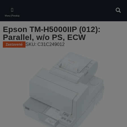
Skip
to
Vyhľa
main
Menu (Ponuka)
content
Epson TM-H5000IIP (012):
Parallel, w/o PS, ECW
SKU: C31C249012
Zastavené