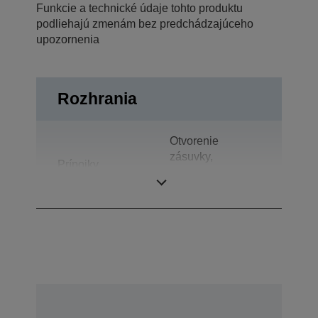
Funkcie a technické údaje tohto produktu
podliehajú zmenám bez predchádzajúceho
upozornenia
Rozhrania
Otvorenie
zásuvky,
Prípojky
Obojsmerne
paralelné