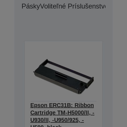
Pásky
Voliteľné Príslušenstvo
Epson ERC31B: Ribbon
Cartridge TM-H5000/II, -
U930/II, -U950/925, -