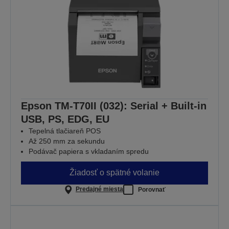
Epson TM-T70II (032): Serial + Built-in
USB, PS, EDG, EU
Tepelná tlačiareň POS
Až 250 mm za sekundu
Podávač papiera s vkladaním spredu
Žiadosť o spätné volanie
Predajné miesta
Porovnať