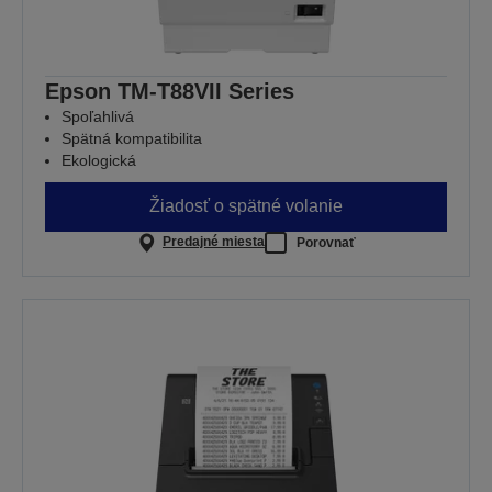
Epson TM-T88VII Series
Spoľahlivá
Spätná kompatibilita
Ekologická
Žiadosť o spätné volanie
Predajné miesta
Porovnať