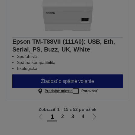
Epson TM-T88VII (111A0): USB, Eth,
Serial, PS, Buzz, UK, White
Spoľahlivá
Spätná kompatibilita
Ekologická
Žiadosť o spätné volanie
Predajné miesta
Porovnať
Zobraziť 1 - 15 z 52 položiek
1
2
3
4
Ísť
Ísť
na
na
predchádzajúcu
ďalšiu