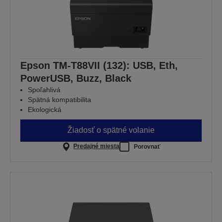
Epson TM-T88VII (132): USB, Eth,
PowerUSB, Buzz, Black
Spoľahlivá
Spätná kompatibilita
Ekologická
Žiadosť o spätné volanie
Predajné miesta
Porovnať