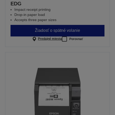
EDG
Impact receipt printing
Drop-in paper load
Accepts three paper sizes
Žiadosť o spätné volanie
Predajné miesta
Porovnať