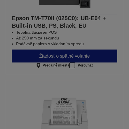
Epson TM-T70II (025C0): UB-E04 +
Built-in USB, PS, Black, EU
Tepelná tlačiareň POS
Až 250 mm za sekundu
Podávač papiera s vkladaním spredu
Žiadosť o spätné volanie
Predajné miesta
Porovnať