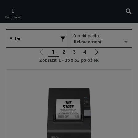
Skip
to
Vyhľa
main
Menu (Ponuka)
content
Zoradiť podľa:
Filtre
1
2
3
4
Ísť
Ísť
Zobraziť 1 - 15 z 52 položiek
na
na
predchádzajúcu
ďalšiu
stránku
stránku