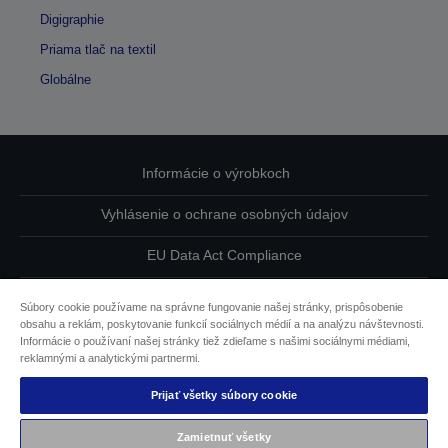
Digigraphie
Priama tlač na textil
Globálne
Informácie o výrobkoch
Vyhlásenie o ochrane osobných údajov
EU Data Act Compliance
Kontaktuje nás ohľadne svojich údajov
Súbory cookie používame na správne fungovanie našej stránky, prispôsobenie
obsahu a reklám, poskytovanie funkcií sociálnych médií a na analýzu návštevnosti.
Informácie o súboroch cookie
Informácie o používaní našej stránky tiež zdieľame s našimi sociálnymi médiami,
reklamnými a analytickými partnermi.
Záväzok spoločnosti Epson k dostupnosti
Prijať všetky súbory cookie
Obsah chránený autorskými právami © 2026 spoločnosti
Zamietnuť všetky