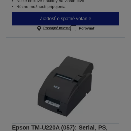
Nízke celkové náklady na vlastníctvo
Rôzne možnosti pripojenia
Žiadosť o spätné volanie
Predajné miesta
Porovnať
Epson TM-U220A (057): Serial, PS,