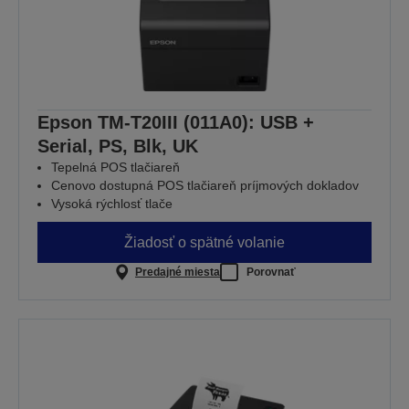
Epson TM-T20III (011A0): USB +
Serial, PS, Blk, UK
Tepelná POS tlačiareň
Cenovo dostupná POS tlačiareň príjmových dokladov
Vysoká rýchlosť tlače
Žiadosť o spätné volanie
Predajné miesta
Porovnať