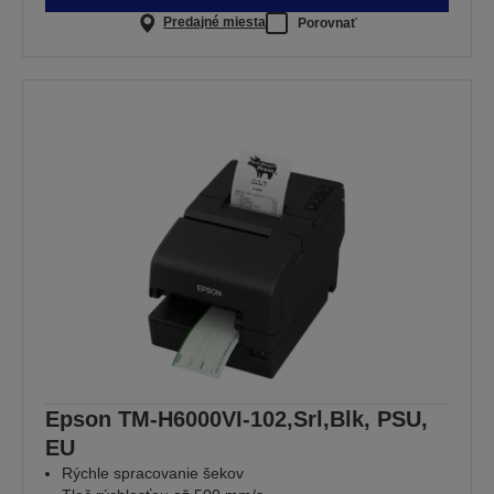
Predajné miesta
Porovnať
Epson TM-H6000VI-102,Srl,Blk, PSU,
EU
Rýchle spracovanie šekov