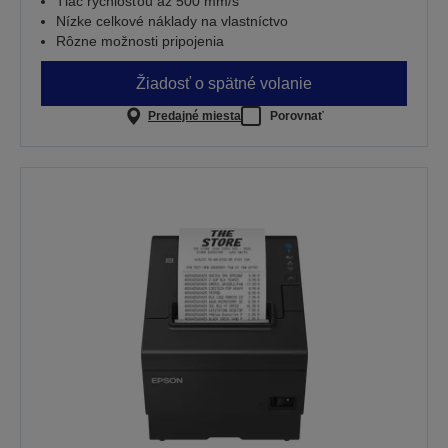
Tlač rýchlosťou až 500 mm/s
Nízke celkové náklady na vlastníctvo
Rôzne možnosti pripojenia
Žiadosť o spätné volanie
Predajné miesta
Porovnať