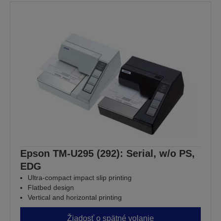
Epson TM-U295 (292): Serial, w/o PS,
EDG
Ultra-compact impact slip printing
Flatbed design
Vertical and horizontal printing
Žiadosť o spätné volanie