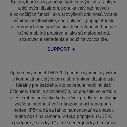
Epson, ktorá sa vyznačuje úplne novým, ultraľahkým
a štýlovým dizajnom, ponúka celý rad nových
a pokročilých funkcií, ako aj zvýšenú odolnosť. Vďaka
výnimočnej flexibilite, spoľahlivosti, pripojiteľnosti
a jednoduchému používaniu. Je ideálnou voľbou pre
rušné mobilné prostredia, ako sú maloobchod,
stravovacie zariadenia a použitia vo vozidle.
SUPPORT
Úplne nový model TM-P20II prináša výnimočný výkon
v kompaktnom, štýlovom a ultraľahkom dizajne a je
ideálny pre každého, kto potrebuje mobilnú tlač
účteniek. Teraz je schválený aj na použitie vo vozidle,
je ešte robustnejší ako kedykoľvek predtým, poskytuje
zvýšenú odolnosť voči nárazom a ochranu podľa
noriem IP54 a dá sa ľahko namontovať na opasok
alebo nosiť na ramene. Vďaka pripojeniu USB-C
a podpore „klasických“ a nízkoenergetických režimov