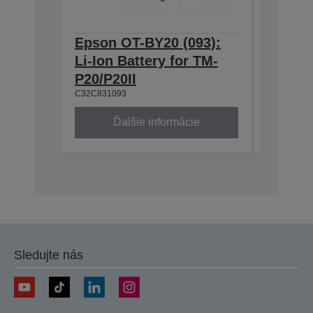
Epson OT-BY20 (093):
Epson 
Li-Ion Battery for TM-
Belt st
C32C8823
P20/P20II
C32C831093
Ďalšie informácie
Ď
Sledujte nás