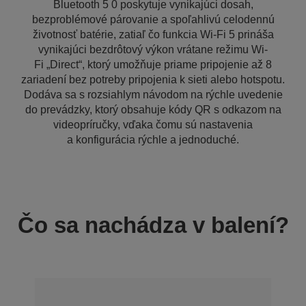
Bluetooth 5 0 poskytuje vynikajúci dosah,
bezproblémové párovanie a spoľahlivú celodennú
životnosť batérie, zatiaľ čo funkcia Wi-Fi 5 prináša
vynikajúci bezdrôtový výkon vrátane režimu Wi-
Fi „Direct“, ktorý umožňuje priame pripojenie až 8
zariadení bez potreby pripojenia k sieti alebo hotspotu.
Dodáva sa s rozsiahlym návodom na rýchle uvedenie
do prevádzky, ktorý obsahuje kódy QR s odkazom na
videopríručky, vďaka čomu sú nastavenia
a konfigurácia rýchle a jednoduché.
Čo sa nachádza v balení?