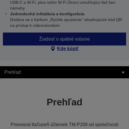
USB-C a W-Fi, plus režim W-Fi Direct umožňujúci tlač bez
námahy.
Jednoduchá inštalácia a konfigurácia
Dodáva sa s hárkom „Rýchle spustenie“ obsahujúcim kód QR
na prístup k videonávodom.
Žiadosť o spätné volanie
Kde kúpiť
Prehľad
Prehľad
Prenosná tlačiareň účteniek TM-P20II od spoločnosti