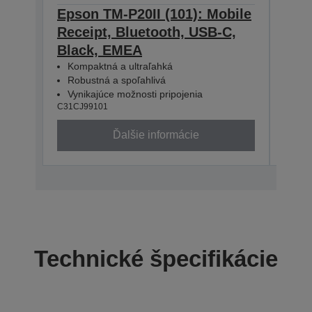
Epson TM-P20II (101): Mobile
Epso
Receipt, Bluetooth, USB-C,
Rece
Black, EMEA
WE/
Kompaktná a ultraľahká
Kom
Robustná a spoľahlivá
Rob
Vynikajúce možnosti pripojenia
Vyn
C31CJ99101
C31CJ
Ďalšie informácie
Technické špecifikácie