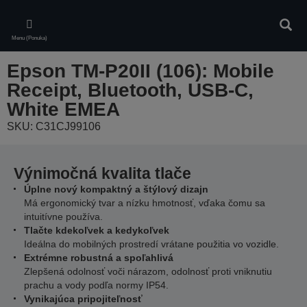
Skip
to
Vyhľa
main
Menu (Ponuka)
content
Epson TM-P20II (106): Mobile
Receipt, Bluetooth, USB-C,
White EMEA
SKU: C31CJ99106
Výnimočná kvalita tlače
Úplne nový kompaktný a štýlový dizajn
Má ergonomický tvar a nízku hmotnosť, vďaka čomu sa
intuitívne používa.
Tlačte kdekoľvek a kedykoľvek
Ideálna do mobilných prostredí vrátane použitia vo vozidle.
Extrémne robustná a spoľahlivá
Zlepšená odolnosť voči nárazom, odolnosť proti vniknutiu
prachu a vody podľa normy IP54.
Vynikajúca pripojiteľnosť