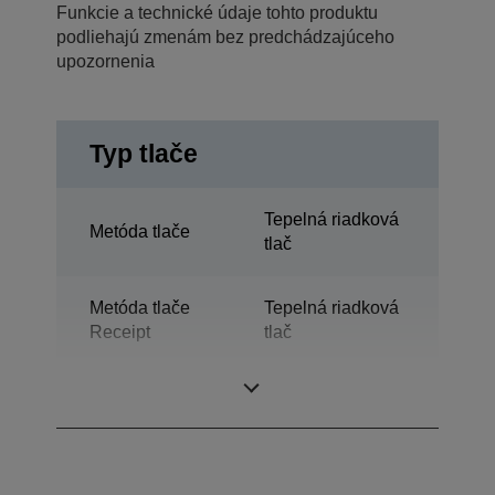
Funkcie a technické údaje tohto produktu
podliehajú zmenám bez predchádzajúceho
upozornenia
Typ tlače
Tepelná riadková
Metóda tlače
tlač
Metóda tlače
Tepelná riadková
Receipt
tlač
Technológia
Tepelná tlač