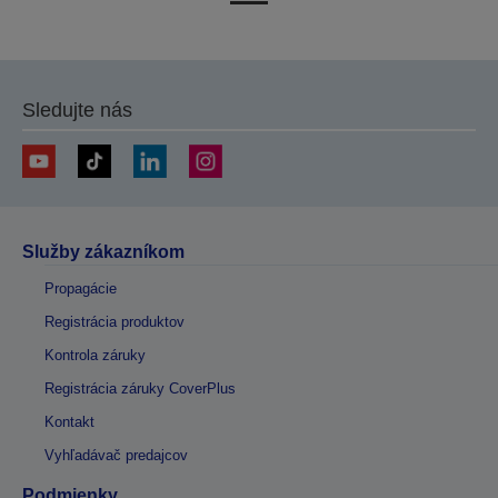
na
na
predchádzajúcu
ďalšiu
stránku
stránku
Sledujte nás
Služby zákazníkom
Propagácie
Registrácia produktov
Kontrola záruky
Registrácia záruky CoverPlus
Kontakt
Vyhľadávač predajcov
Podmienky