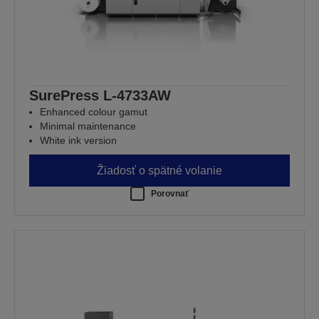
SurePress L-4733AW
Enhanced colour gamut
Minimal maintenance
White ink version
Žiadosť o spätné volanie
Porovnať