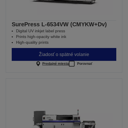
SurePress L-6534VW (CMYKW+Dv)
Digital UV inkjet label press
Prints high-opacity white ink
High-quality prints
Žiadosť o spätné volanie
Predajné miesta
Porovnať