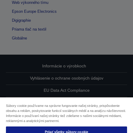
Web výkonného tímu
Epson Europe Electronics
Digigraphie
Priama tlač na textil
Globálne
Informácie o výrobkoch
Vyhlásenie o ochrane osobných údajov
EU Data Act Compliance
Kontaktuje nás ohľadne svojich údajov
Súbory cookie používame na správne fungovanie našej stránky, prispôsobenie
obsahu a reklám, poskytovanie funkcií sociálnych médií a na analýzu návštevnosti.
Informácie o súboroch cookie
Informácie o používaní našej stránky tiež zdieľame s našimi sociálnymi médiami,
reklamnými a analytickými partnermi.
Záväzok spoločnosti Epson k dostupnosti
Prijať všetky súbory cookie