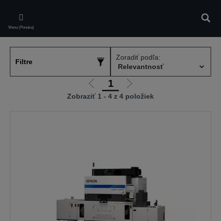
Skip
to
Vyhľa
main
Menu (Ponuka)
content
Zoradiť podľa:
Filtre
1
Ísť
Ísť
Zobraziť 1 - 4 z 4 položiek
na
na
predchádzajúcu
ďalšiu
stránku
stránku