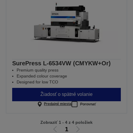
SurePress L-6534VW (CMYKW+Or)
Premium quality press
Expanded colour coverage
Designed for low TCO
Žiadosť o spätné volanie
Predajné miesta
Porovnať
Zobraziť 1 - 4 z 4 položiek
1
Ísť
Ísť