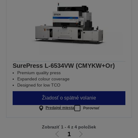
SurePress L-6534VW (CMYKW+Or)
Premium quality press
Expanded colour coverage
Designed for low TCO
Žiadosť o spätné volanie
Predajné miesta
Porovnať
Zobraziť 1 - 4 z 4 položiek
1
Ísť
Ísť