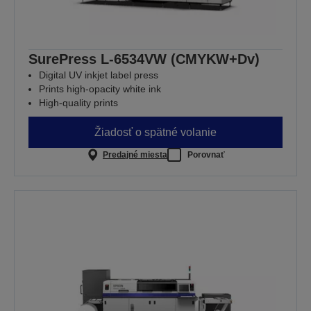
SurePress L-6534VW (CMYKW+Dv)
Digital UV inkjet label press
Prints high-opacity white ink
High-quality prints
Žiadosť o spätné volanie
Predajné miesta
Porovnať