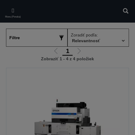
Skip
to
Vyhľa
main
Menu (Ponuka)
content
Zoradiť podľa:
Filtre
1
Ísť
Ísť
Zobraziť 1 - 4 z 4 položiek
na
na
predchádzajúcu
ďalšiu
stránku
stránku