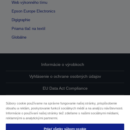
Web výkonného tímu
Epson Europe Electronics
Digigraphie
Priama tlač na textil
Globálne
Informácie o výrobkoch
Vyhlásenie o ochrane osobných údajov
EU Data Act Compliance
Kontaktuje nás ohľadne svojich údajov
Súbory cookie používame na správne fungovanie našej stránky, prispôsobenie
obsahu a reklám, poskytovanie funkcií sociálnych médií a na analýzu návštevnosti.
Informácie o súboroch cookie
Informácie o používaní našej stránky tiež zdieľame s našimi sociálnymi médiami,
reklamnými a analytickými partnermi.
Záväzok spoločnosti Epson k dostupnosti
Prijať všetky súbory cookie