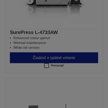
SurePress L-4733AW
Enhanced colour gamut
Minimal maintenance
White ink version
Žiadosť o spätné volanie
Porovnať