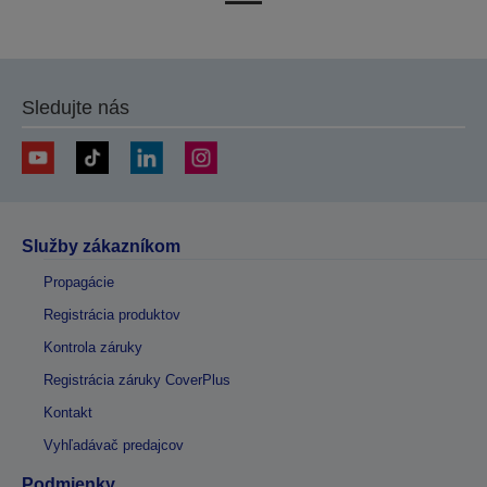
na
na
predchádzajúcu
ďalšiu
stránku
stránku
Sledujte nás
Služby zákazníkom
Propagácie
Registrácia produktov
Kontrola záruky
Registrácia záruky CoverPlus
Kontakt
Vyhľadávač predajcov
Podmienky