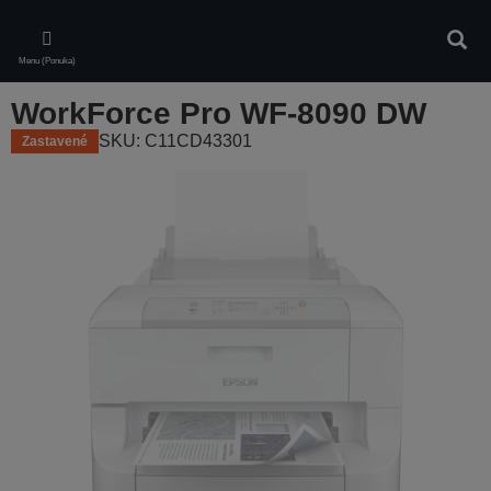
Skip
to
Vyhľa
main
Menu (Ponuka)
content
WorkForce Pro WF-8090 DW
SKU: C11CD43301
Zastavené