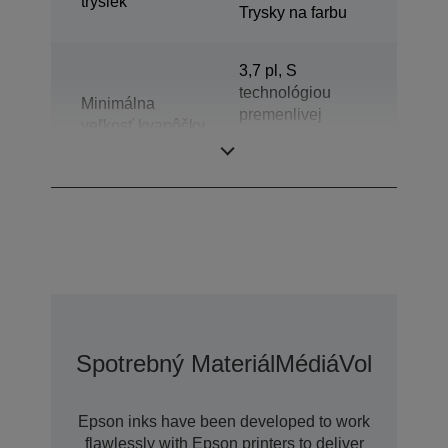
trysiek
Trysky na farbu
3,7 pl, S
technológiou
Minimálna
premenlivej
veľkosť kvapôčky
veľkosti kvapôčok
atramentu
Spotrebný Materiál
Médiá
Voliteľné 
Epson inks have been developed to work
flawlessly with Epson printers to deliver