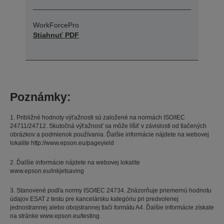
WorkForcePro
Stiahnuť PDF
Poznámky:
1. Približné hodnoty výťažnosti sú založené na normách ISO/IEC
24711/24712. Skutočná výťažnosť sa môže líšiť v závislosti od tlačených
obrázkov a podmienok používania. Ďalšie informácie nájdete na webovej
lokalite http://www.epson.eu/pageyield
2. Ďalšie informácie nájdete na webovej lokalite
www.epson.eu/inkjetsaving
3. Stanovené podľa normy ISO/IEC 24734. Znázorňuje priemernú hodnotu
údajov ESAT z testu pre kancelársku kategóriu pri predvolenej
jednostrannej alebo obojstrannej tlači formátu A4. Ďalšie informácie získate
na stránke www.epson.eu/testing