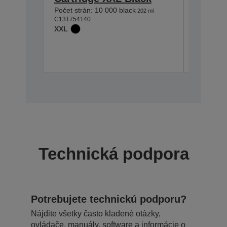
Počet strán: 10 000 black
Počet strá
202 ml
C13T754140
C13T75514
XXL
XL
Ď
Technická podpora
Potrebujete technickú podporu?
Nájdite všetky často kladené otázky,
ovládače, manuály, software a informácie o