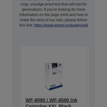
crisp, smudge-proof text that will last for
generations. If you're looking for more
information on the page yield and how to
make the most of our inks, please follow
this link:
https://www.epson.eu/pageyield
WF-8090 / WF-8590 Ink
WF-8xx
Cartridge XXL Black
Cartri