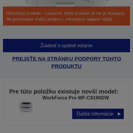
Ukončený produkt - Ľutujeme, tento produkt už nie je dostupný.
Ak potrebujete ďalšiu podporu, informácie nájdete nižšie.
Žiadosť o spätné volanie
PREJSŤE NA STRÁNKU PODPORY TOHTO
PRODUKTU
Pre túto položku existuje novší model:
WorkForce Pro WF-C8190DW
Ďalšie informácie