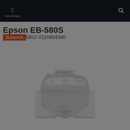
Skip
to
Vyhľa
main
Menu (Ponuka)
content
Epson EB-580S
SKU: V11H604340
Zastavené