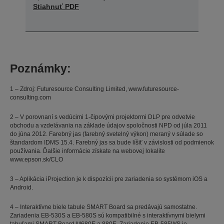
Stiahnuť PDF
Poznámky:
1 – Zdroj: Futuresource Consulting Limited, www.futuresource-
consulting.com
2 – V porovnaní s vedúcimi 1-čipovými projektormi DLP pre odvetvie
obchodu a vzdelávania na základe údajov spoločnosti NPD od júla 2011
do júna 2012. Farebný jas (farebný svetelný výkon) meraný v súlade so
štandardom IDMS 15.4. Farebný jas sa bude líšiť v závislosti od podmienok
používania. Ďalšie informácie získate na webovej lokalite
www.epson.sk/CLO
3 – Aplikácia iProjection je k dispozícii pre zariadenia so systémom iOS a
Android.
4 – Interaktívne biele tabule SMART Board sa predávajú samostatne.
Zariadenia EB-530S a EB-580S sú kompatibilné s interaktívnymi bielymi
tabuľami SMART Board M680E a 880E. Zariadenie EB-585WS je