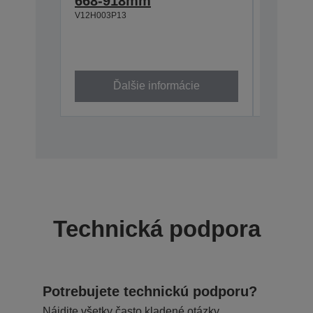
668-918mm
918-1
V12H003P13
V12H003P
Ďalšie informácie
Ď
Technická podpora
Potrebujete technickú podporu?
Nájdite všetky často kladené otázky,