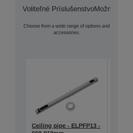
Voliteľné Príslušenstvo
Možnosti Pr
Choose from a wide range of options and
accessories.
Ceiling pipe - ELPFP13 -
Ceilin