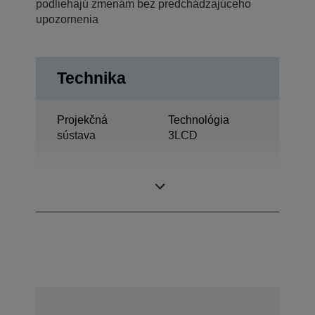
podliehajú zmenám bez predchádzajúceho
upozornenia
Technika
Projekčná
Technológia
sústava
3LCD
0,55 palec s MLA
Displej LCD
(D8)