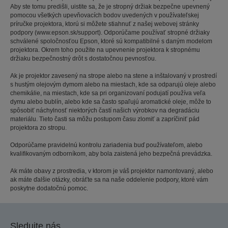
Aby ste tomu predišli, uistite sa, že je stropný držiak bezpečne upevnený
pomocou všetkých upevňovacích bodov uvedených v používateľskej
príručke projektora, ktorú si môžete stiahnuť z našej webovej stránky
podpory (www.epson.sk/support). Odporúčame používať stropné držiaky
schválené spoločnosťou Epson, ktoré sú kompatibilné s daným modelom
projektora. Okrem toho použite na upevnenie projektora k stropnému
držiaku bezpečnostný drôt s dostatočnou pevnosťou.
Ak je projektor zavesený na strope alebo na stene a inštalovaný v prostredí
s hustým olejovým dymom alebo na miestach, kde sa odparujú oleje alebo
chemikálie, na miestach, kde sa pri organizovaní podujatí používa veľa
dymu alebo bublín, alebo kde sa často spaľujú aromatické oleje, môže to
spôsobiť náchylnosť niektorých častí našich výrobkov na degradáciu
materiálu. Tieto časti sa môžu postupom času zlomiť a zapríčiniť pád
projektora zo stropu.
Odporúčame pravidelnú kontrolu zariadenia buď používateľom, alebo
kvalifikovaným odborníkom, aby bola zaistená jeho bezpečná prevádzka.
Ak máte obavy z prostredia, v ktorom je váš projektor namontovaný, alebo
ak máte ďalšie otázky, obráťte sa na naše oddelenie podpory, ktoré vám
poskytne dodatočnú pomoc.
Sledujte nás