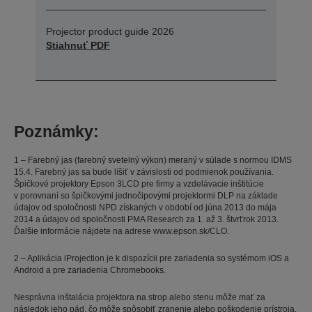
Projector product guide 2026
Stiahnuť PDF
Poznámky:
1 – Farebný jas (farebný svetelný výkon) meraný v súlade s normou IDMS
15.4. Farebný jas sa bude líšiť v závislosti od podmienok používania.
Špičkové projektory Epson 3LCD pre firmy a vzdelávacie inštitúcie
v porovnaní so špičkovými jednočipovými projektormi DLP na základe
údajov od spoločnosti NPD získaných v období od júna 2013 do mája
2014 a údajov od spoločnosti PMA Research za 1. až 3. štvrťrok 2013.
Ďalšie informácie nájdete na adrese www.epson.sk/CLO.
2 – Aplikácia iProjection je k dispozícii pre zariadenia so systémom iOS a
Android a pre zariadenia Chromebooks.
Nesprávna inštalácia projektora na strop alebo stenu môže mať za
následok jeho pád, čo môže spôsobiť zranenie alebo poškodenie prístroja.