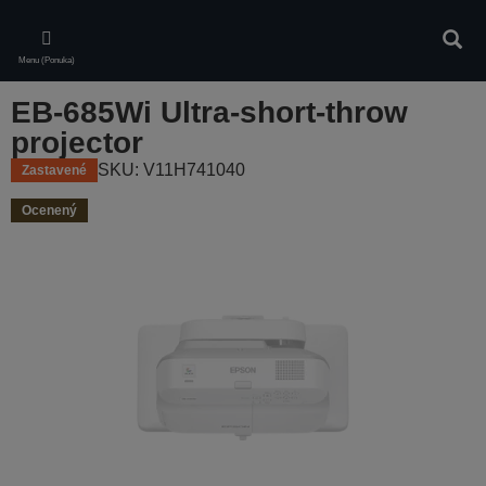
Skip
to
Vyhľa
main
Menu (Ponuka)
content
EB-685Wi Ultra-short-throw
projector
SKU: V11H741040
Zastavené
Ocenený