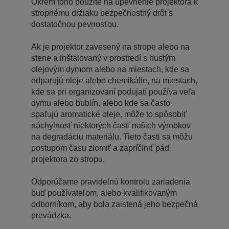
Okrem toho použite na upevnenie projektora k
stropnému držiaku bezpečnostný drôt s
dostatočnou pevnosťou.
Ak je projektor zavesený na strope alebo na
stene a inštalovaný v prostredí s hustým
olejovým dymom alebo na miestach, kde sa
odparujú oleje alebo chemikálie, na miestach,
kde sa pri organizovaní podujatí používa veľa
dymu alebo bublín, alebo kde sa často
spaľujú aromatické oleje, môže to spôsobiť
náchylnosť niektorých častí našich výrobkov
na degradáciu materiálu. Tieto časti sa môžu
postupom času zlomiť a zapríčiniť pád
projektora zo stropu.
Odporúčame pravidelnú kontrolu zariadenia
buď používateľom, alebo kvalifikovaným
odborníkom, aby bola zaistená jeho bezpečná
prevádzka.