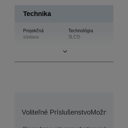
Technika
Projekčná
Technológia
sústava
3LCD
Displej LCD
0,59 palec s D9
Voliteľné Príslušenstvo
Možnosti Pr