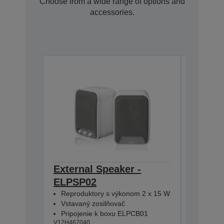
Choose from a wide range of options and
accessories.
External Speaker -
Contro
ELPSP02
Box -
V12H6140
Reproduktory s výkonom 2 x 15 W
Vstavaný zosilňovač
Pripojenie k boxu ELPCB01
V12H467040