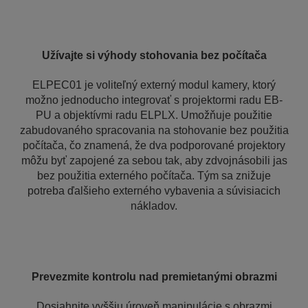
Užívajte si výhody stohovania bez počítača
ELPEC01 je voliteľný externý modul kamery, ktorý
možno jednoducho integrovať s projektormi radu EB-
PU a objektívmi radu ELPLX. Umožňuje použitie
zabudovaného spracovania na stohovanie bez použitia
počítača, čo znamená, že dva podporované projektory
môžu byť zapojené za sebou tak, aby zdvojnásobili jas
bez použitia externého počítača. Tým sa znižuje
potreba ďalšieho externého vybavenia a súvisiacich
nákladov.
Prevezmite kontrolu nad premietanými obrazmi
Dosiahnite vyššiu úroveň manipulácie s obrazmi