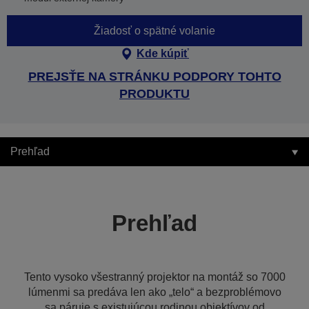
Žiadosť o spätné volanie
Kde kúpiť
PREJSŤE NA STRÁNKU PODPORY TOHTO
PRODUKTU
Prehľad
Prehľad
Tento vysoko všestranný projektor na montáž so 7000
lúmenmi sa predáva len ako „telo“ a bezproblémovo
sa páruje s existujúcou rodinou objektívov od