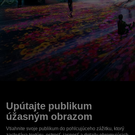
Upútajte publikum
úžasným obrazom
Vtiahnite svoje publikum do pohlcujúceho zážitku, ktorý
zachytáva textúru, ostrosť, jasnosť a detaily ohromujúcich