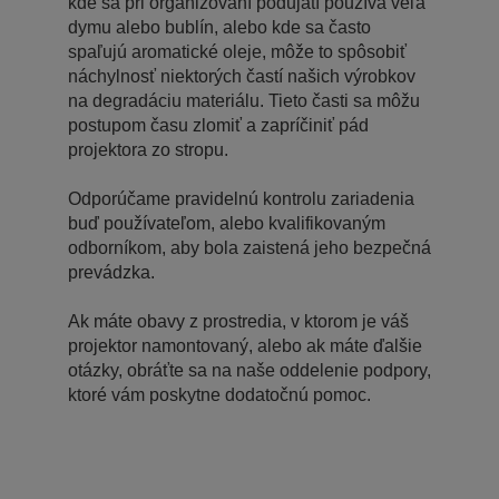
kde sa pri organizovaní podujatí používa veľa
dymu alebo bublín, alebo kde sa často
spaľujú aromatické oleje, môže to spôsobiť
náchylnosť niektorých častí našich výrobkov
na degradáciu materiálu. Tieto časti sa môžu
postupom času zlomiť a zapríčiniť pád
projektora zo stropu.
Odporúčame pravidelnú kontrolu zariadenia
buď používateľom, alebo kvalifikovaným
odborníkom, aby bola zaistená jeho bezpečná
prevádzka.
Ak máte obavy z prostredia, v ktorom je váš
projektor namontovaný, alebo ak máte ďalšie
otázky, obráťte sa na naše oddelenie podpory,
ktoré vám poskytne dodatočnú pomoc.