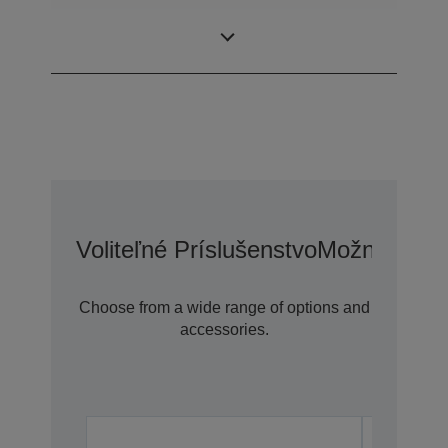
0,76 palec s C2
Displej LCD
Fine
Voliteľné Príslušenstvo
Možnosti Pr
Choose from a wide range of options and
accessories.