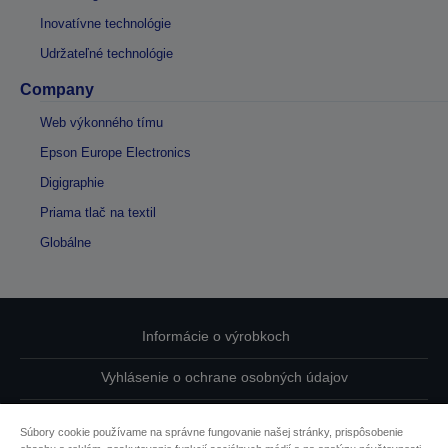
Inovatívne technológie
Udržateľné technológie
Company
Web výkonného tímu
Epson Europe Electronics
Digigraphie
Priama tlač na textil
Globálne
Informácie o výrobkoch
Vyhlásenie o ochrane osobných údajov
EU Data Act Compliance
Súbory cookie používame na správne fungovanie našej stránky, prispôsobenie