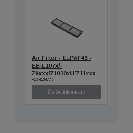
Air Filter - ELPAF46 -
Lens -
EB-L107x/-
throw 
Z9xxx/Z1000xU/Z11xxx
Series
V13H134A46
V12H004U
Ďalšie informácie
Ď