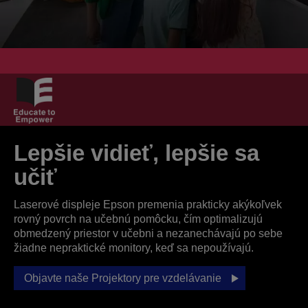
Lepšie vidieť, lepšie sa
učiť
Laserové displeje Epson premenia prakticky akýkoľvek
rovný povrch na učebnú pomôcku, čím optimalizujú
obmedzený priestor v učebni a nezanechávajú po sebe
žiadne nepraktické monitory, keď sa nepoužívajú.
Objavte naše Projektory pre vzdelávanie