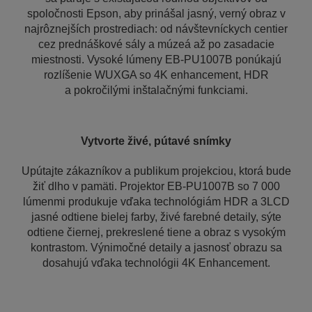
spoločnosti Epson, aby prinášal jasný, verný obraz v
najrôznejších prostrediach: od návštevníckych centier
cez prednáškové sály a múzeá až po zasadacie
miestnosti. Vysoké lúmeny EB-PU1007B ponúkajú
rozlíšenie WUXGA so 4K enhancement, HDR
a pokročilými inštalačnými funkciami.
Vytvorte živé, pútavé snímky
Upútajte zákazníkov a publikum projekciou, ktorá bude
žiť dlho v pamäti. Projektor EB-PU1007B so 7 000
lúmenmi produkuje vďaka technológiám HDR a 3LCD
jasné odtiene bielej farby, živé farebné detaily, sýte
odtiene čiernej, prekreslené tiene a obraz s vysokým
kontrastom. Výnimočné detaily a jasnosť obrazu sa
dosahujú vďaka technológii 4K Enhancement.