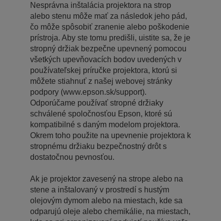
Nesprávna inštalácia projektora na strop
alebo stenu môže mať za následok jeho pád,
čo môže spôsobiť zranenie alebo poškodenie
prístroja. Aby ste tomu predišli, uistite sa, že je
stropný držiak bezpečne upevnený pomocou
všetkých upevňovacích bodov uvedených v
používateľskej príručke projektora, ktorú si
môžete stiahnuť z našej webovej stránky
podpory (www.epson.sk/support).
Odporúčame používať stropné držiaky
schválené spoločnosťou Epson, ktoré sú
kompatibilné s daným modelom projektora.
Okrem toho použite na upevnenie projektora k
stropnému držiaku bezpečnostný drôt s
dostatočnou pevnosťou.
Ak je projektor zavesený na strope alebo na
stene a inštalovaný v prostredí s hustým
olejovým dymom alebo na miestach, kde sa
odparujú oleje alebo chemikálie, na miestach,