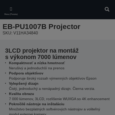
Skip
to
Vyhľa
main
Menu (Ponuka)
content
EB-PU1007B Projector
SKU: V11HA34840
3LCD projektor na montáž
s výkonom 7000 lúmenov
Kompaktnosť a nízka hmotnosť
Nerušivý a jednoduchší na prenos
Podpora objektívov
Podporuje široký rozsah výmenných objektívov Epson
Vylepšený dizajn
Čistý, jednoduchý a nenápadný dizajn. Čierna verzia.
Kvalita obrazu
7 000 lúmenov, 3LCD, rozlíšenie WUXGA so 4K enhancement
Pokročilé nástroje na inštaláciu
Množstvo bezplatných softvérových nástrojov a voliteľný
modul externej kamery