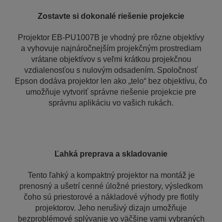
Zostavte si dokonalé riešenie projekcie
Projektor EB-PU1007B je vhodný pre rôzne objektívy
a vyhovuje najnáročnejším projekčným prostrediam
vrátane objektívov s veľmi krátkou projekčnou
vzdialenosťou s nulovým odsadením. Spoločnosť
Epson dodáva projektor len ako „telo“ bez objektívu, čo
umožňuje vytvoriť správne riešenie projekcie pre
správnu aplikáciu vo vašich rukách.
Ľahká preprava a skladovanie
Tento ľahký a kompaktný projektor na montáž je
prenosný a ušetrí cenné úložné priestory, výsledkom
čoho sú priestorové a nákladové výhody pre flotily
projektorov. Jeho nerušivý dizajn umožňuje
bezproblémové splývanie vo väčšine vami vybraných