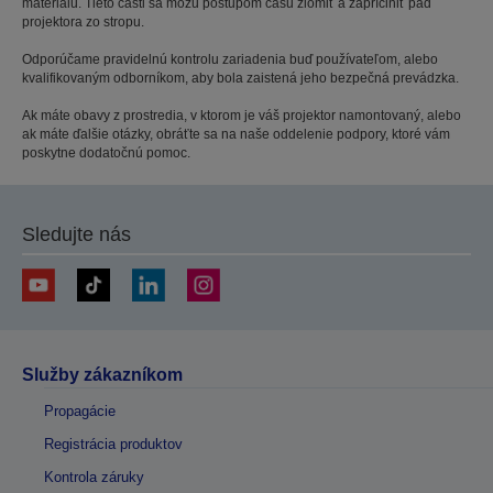
materiálu. Tieto časti sa môžu postupom času zlomiť a zapríčiniť pád
projektora zo stropu.
Odporúčame pravidelnú kontrolu zariadenia buď používateľom, alebo
kvalifikovaným odborníkom, aby bola zaistená jeho bezpečná prevádzka.
Ak máte obavy z prostredia, v ktorom je váš projektor namontovaný, alebo
ak máte ďalšie otázky, obráťte sa na naše oddelenie podpory, ktoré vám
poskytne dodatočnú pomoc.
Sledujte nás
Služby zákazníkom
Propagácie
Registrácia produktov
Kontrola záruky