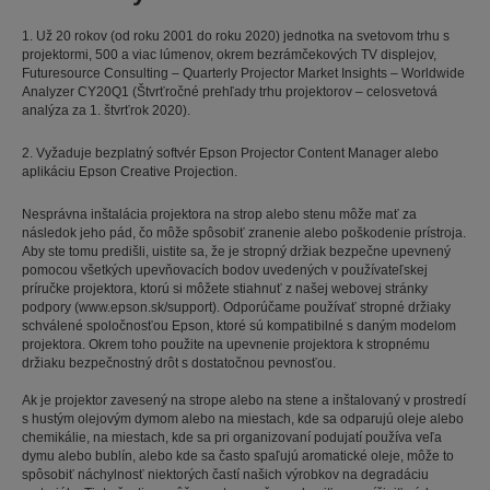
1. Už 20 rokov (od roku 2001 do roku 2020) jednotka na svetovom trhu s
projektormi, 500 a viac lúmenov, okrem bezrámčekových TV displejov,
Futuresource Consulting – Quarterly Projector Market Insights – Worldwide
Analyzer CY20Q1 (Štvrťročné prehľady trhu projektorov – celosvetová
analýza za 1. štvrťrok 2020).
2. Vyžaduje bezplatný softvér Epson Projector Content Manager alebo
aplikáciu Epson Creative Projection.
Nesprávna inštalácia projektora na strop alebo stenu môže mať za
následok jeho pád, čo môže spôsobiť zranenie alebo poškodenie prístroja.
Aby ste tomu predišli, uistite sa, že je stropný držiak bezpečne upevnený
pomocou všetkých upevňovacích bodov uvedených v používateľskej
príručke projektora, ktorú si môžete stiahnuť z našej webovej stránky
podpory (www.epson.sk/support). Odporúčame používať stropné držiaky
schválené spoločnosťou Epson, ktoré sú kompatibilné s daným modelom
projektora. Okrem toho použite na upevnenie projektora k stropnému
držiaku bezpečnostný drôt s dostatočnou pevnosťou.
Ak je projektor zavesený na strope alebo na stene a inštalovaný v prostredí
s hustým olejovým dymom alebo na miestach, kde sa odparujú oleje alebo
chemikálie, na miestach, kde sa pri organizovaní podujatí používa veľa
dymu alebo bublín, alebo kde sa často spaľujú aromatické oleje, môže to
spôsobiť náchylnosť niektorých častí našich výrobkov na degradáciu