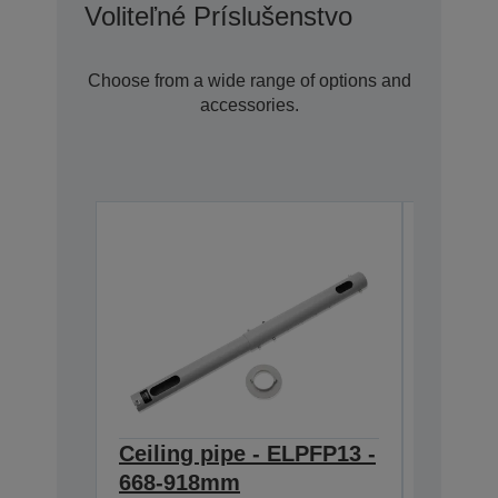
Voliteľné Príslušenstvo
Choose from a wide range of options and
accessories.
Ceiling pipe - ELPFP13 -
Ceilin
668-918mm
918-1