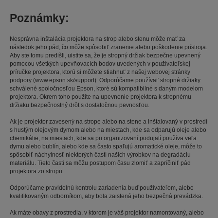
Poznámky:
Nesprávna inštalácia projektora na strop alebo stenu môže mať za
následok jeho pád, čo môže spôsobiť zranenie alebo poškodenie prístroja.
Aby ste tomu predišli, uistite sa, že je stropný držiak bezpečne upevnený
pomocou všetkých upevňovacích bodov uvedených v používateľskej
príručke projektora, ktorú si môžete stiahnuť z našej webovej stránky
podpory (www.epson.sk/support). Odporúčame používať stropné držiaky
schválené spoločnosťou Epson, ktoré sú kompatibilné s daným modelom
projektora. Okrem toho použite na upevnenie projektora k stropnému
držiaku bezpečnostný drôt s dostatočnou pevnosťou.
Ak je projektor zavesený na strope alebo na stene a inštalovaný v prostredí
s hustým olejovým dymom alebo na miestach, kde sa odparujú oleje alebo
chemikálie, na miestach, kde sa pri organizovaní podujatí používa veľa
dymu alebo bublín, alebo kde sa často spaľujú aromatické oleje, môže to
spôsobiť náchylnosť niektorých častí našich výrobkov na degradáciu
materiálu. Tieto časti sa môžu postupom času zlomiť a zapríčiniť pád
projektora zo stropu.
Odporúčame pravidelnú kontrolu zariadenia buď používateľom, alebo
kvalifikovaným odborníkom, aby bola zaistená jeho bezpečná prevádzka.
Ak máte obavy z prostredia, v ktorom je váš projektor namontovaný, alebo