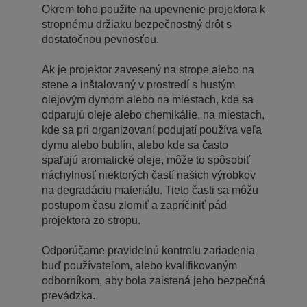
Okrem toho použite na upevnenie projektora k
stropnému držiaku bezpečnostný drôt s
dostatočnou pevnosťou.
Ak je projektor zavesený na strope alebo na
stene a inštalovaný v prostredí s hustým
olejovým dymom alebo na miestach, kde sa
odparujú oleje alebo chemikálie, na miestach,
kde sa pri organizovaní podujatí používa veľa
dymu alebo bublín, alebo kde sa často
spaľujú aromatické oleje, môže to spôsobiť
náchylnosť niektorých častí našich výrobkov
na degradáciu materiálu. Tieto časti sa môžu
postupom času zlomiť a zapríčiniť pád
projektora zo stropu.
Odporúčame pravidelnú kontrolu zariadenia
buď používateľom, alebo kvalifikovaným
odborníkom, aby bola zaistená jeho bezpečná
prevádzka.