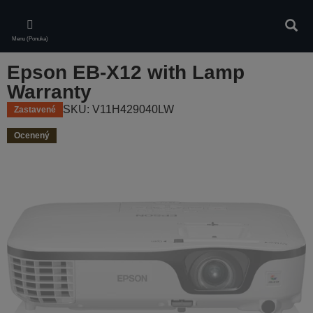
Skip
to
Vyhľa
main
Menu (Ponuka)
content
Epson EB-X12 with Lamp
Warranty
SKU: V11H429040LW
Zastavené
Ocenený