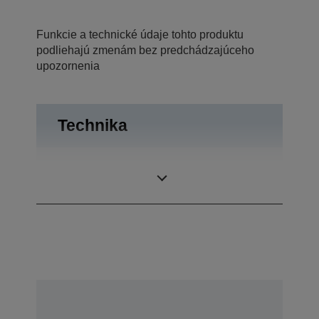
Funkcie a technické údaje tohto produktu
podliehajú zmenám bez predchádzajúceho
upozornenia
Technika
Projekčná
Technológia
sústava
3LCD