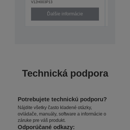
V12H003P13
V12H003P
Ďalšie informácie
Ď
Technická podpora
Potrebujete technickú podporu?
Nájdite všetky často kladené otázky,
ovládače, manuály, software a informácie o
záruke pre váš produkt.
Odporúčané odkazy: