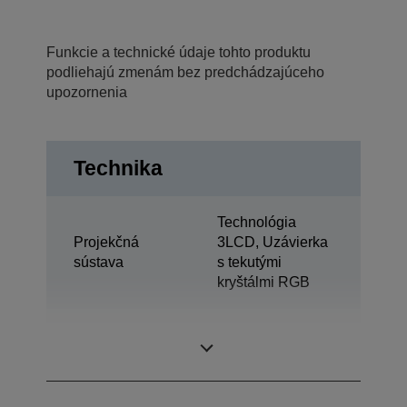
Funkcie a technické údaje tohto produktu
podliehajú zmenám bez predchádzajúceho
upozornenia
Technika
Technológia
Projekčná
3LCD, Uzávierka
sústava
s tekutými
kryštálmi RGB
0,59 palec s C2
Displej LCD
Fine