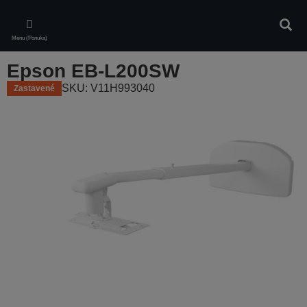
Skip
to
Vyhľa
main
Menu (Ponuka)
content
Epson EB-L200SW
SKU: V11H993040
Zastavené