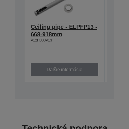
Ceiling pipe - ELPFP13 -
Ceilin
668-918mm
918-1
V12H003P13
V12H003P
Ďalšie informácie
Ď
Technická podpora