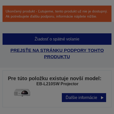
Ukončený produkt - Ľutujeme, tento produkt už nie je dostupný.
Ak potrebujete ďalšiu podporu, informácie nájdete nižšie.
Žiadosť o spätné volanie
PREJSŤE NA STRÁNKU PODPORY TOHTO
PRODUKTU
Pre túto položku existuje novší model:
EB-L210SW Projector
Ďalšie informácie