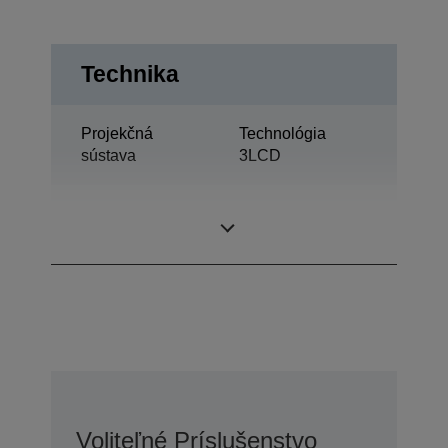
Technika
Projekčná
Technológia
sústava
3LCD
0,59 palec s MLA
Displej LCD
(D8)
Voliteľné Príslušenstvo