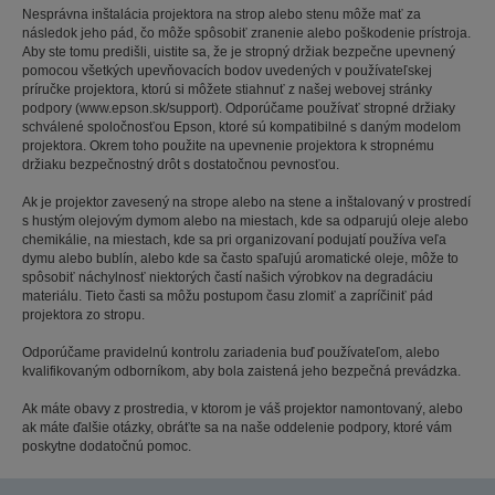
Nesprávna inštalácia projektora na strop alebo stenu môže mať za
následok jeho pád, čo môže spôsobiť zranenie alebo poškodenie prístroja.
Aby ste tomu predišli, uistite sa, že je stropný držiak bezpečne upevnený
pomocou všetkých upevňovacích bodov uvedených v používateľskej
príručke projektora, ktorú si môžete stiahnuť z našej webovej stránky
podpory (www.epson.sk/support). Odporúčame používať stropné držiaky
schválené spoločnosťou Epson, ktoré sú kompatibilné s daným modelom
projektora. Okrem toho použite na upevnenie projektora k stropnému
držiaku bezpečnostný drôt s dostatočnou pevnosťou.
Ak je projektor zavesený na strope alebo na stene a inštalovaný v prostredí
s hustým olejovým dymom alebo na miestach, kde sa odparujú oleje alebo
chemikálie, na miestach, kde sa pri organizovaní podujatí používa veľa
dymu alebo bublín, alebo kde sa často spaľujú aromatické oleje, môže to
spôsobiť náchylnosť niektorých častí našich výrobkov na degradáciu
materiálu. Tieto časti sa môžu postupom času zlomiť a zapríčiniť pád
projektora zo stropu.
Odporúčame pravidelnú kontrolu zariadenia buď používateľom, alebo
kvalifikovaným odborníkom, aby bola zaistená jeho bezpečná prevádzka.
Ak máte obavy z prostredia, v ktorom je váš projektor namontovaný, alebo
ak máte ďalšie otázky, obráťte sa na naše oddelenie podpory, ktoré vám
poskytne dodatočnú pomoc.