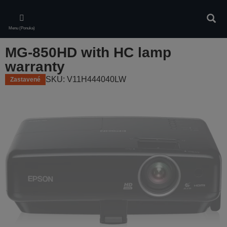
Skip
to
Vyhľa
main
Menu (Ponuka)
content
MG-850HD with HC lamp
warranty
SKU: V11H444040LW
Zastavené