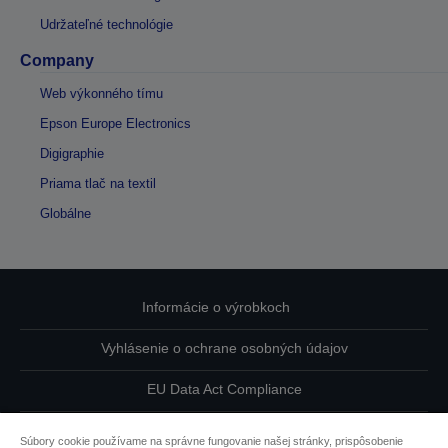
Udržateľné technológie
Company
Web výkonného tímu
Epson Europe Electronics
Digigraphie
Priama tlač na textil
Globálne
Informácie o výrobkoch
Vyhlásenie o ochrane osobných údajov
EU Data Act Compliance
Kontaktuje nás ohľadne svojich údajov
Súbory cookie používame na správne fungovanie našej stránky, prispôsobenie