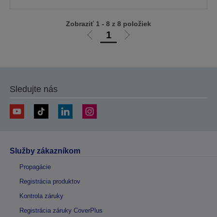
Zobraziť 1 - 8 z 8 položiek
1
Ísť
Ísť
na
na
predchádzajúcu
ďalšiu
stránku
stránku
Sledujte nás
Služby zákazníkom
Propagácie
Registrácia produktov
Kontrola záruky
Registrácia záruky CoverPlus