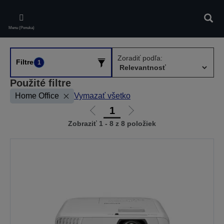
Skip
to
Vyhľa
main
Menu (Ponuka)
content
Zoradiť podľa:
Filtre
1
Použité filtre
Home Office
Vymazať všetko
1
Ísť
Ísť
Zobraziť 1 - 8 z 8 položiek
na
na
predchádzajúcu
ďalšiu
stránku
stránku