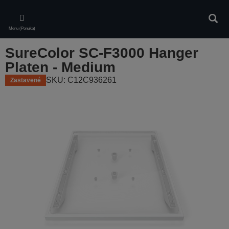
Skip
to
Vyhľa
main
Menu (Ponuka)
content
SureColor SC-F3000 Hanger
Platen - Medium
SKU: C12C936261
Zastavené