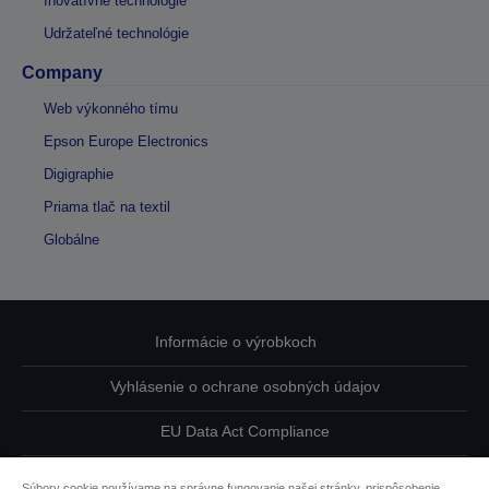
Inovatívne technológie
Udržateľné technológie
Company
Web výkonného tímu
Epson Europe Electronics
Digigraphie
Priama tlač na textil
Globálne
Informácie o výrobkoch
Vyhlásenie o ochrane osobných údajov
EU Data Act Compliance
Kontaktuje nás ohľadne svojich údajov
Súbory cookie používame na správne fungovanie našej stránky, prispôsobenie