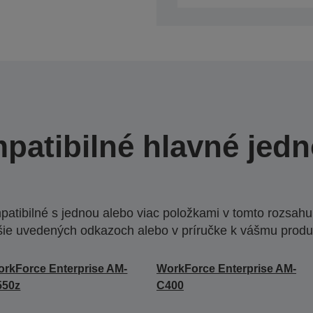
patibilné hlavné jedn
atibilné s jednou alebo viac položkami v tomto rozsahu.
šie uvedených odkazoch alebo v príručke k vášmu produ
rkForce Enterprise AM-
WorkForce Enterprise AM-
550z
C400