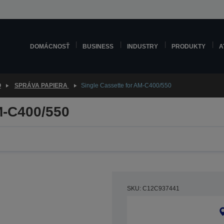
DOMÁCNOSŤ
BUSINESS
INDUSTRY
PRODUKTY
A
O
SPRÁVA PAPIERA
Single Cassette for AM-C400/550
M-C400/550
SKU: C12C937441