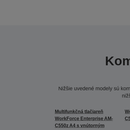
Kom
Nižšie uvedené modely sú komp
niž
Multifunkčná tlačiareň
Wo
WorkForce Enterprise AM-
C
C550z A4 s vnútorným