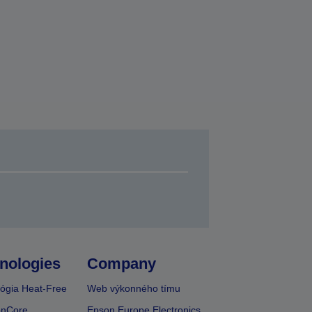
nologies
Company
ógia Heat-Free
Web výkonného tímu
onCore
Epson Europe Electronics