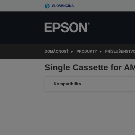
Skip
SLOVENČINA
to
main
content
DOMÁCNOSŤ
PRODUKTY
PRÍSLUŠENSTV
Single Cassette for A
Kompatibilita