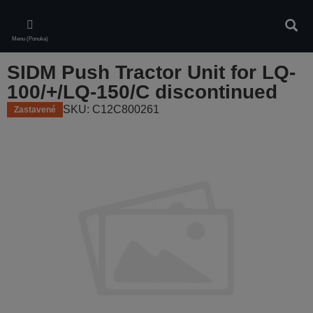
Skip
to
Vyhľa
main
Menu (Ponuka)
content
SIDM Push Tractor Unit for LQ-
100/+/LQ-150/C discontinued
SKU: C12C800261
Zastavené