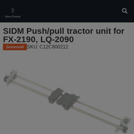
Skip
to
Vyhľa
main
Menu (Ponuka)
content
SIDM Push/pull tractor unit for
FX-2190, LQ-2090
SKU: C12C800212
Zastavené