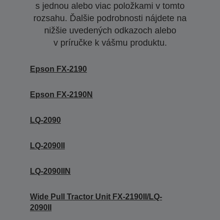
s jednou alebo viac položkami v tomto
rozsahu. Ďalšie podrobnosti nájdete na
nižšie uvedených odkazoch alebo
v príručke k vášmu produktu.
Epson FX-2190
Epson FX-2190N
LQ-2090
LQ-2090II
LQ-2090IIN
Wide Pull Tractor Unit FX-2190II/LQ-
2090II