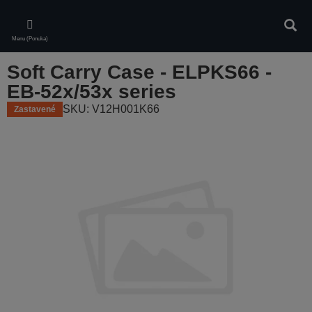
Skip
to
Vyhľa
main
Menu (Ponuka)
content
Soft Carry Case - ELPKS66 -
EB-52x/53x series
SKU: V12H001K66
Zastavené