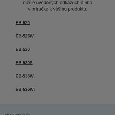
nižšie uvedených odkazoch alebo
v príručke k vášmu produktu.
EB-520
EB-525W
EB-530
EB-530S
EB-535W
EB-536Wi