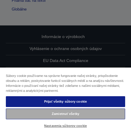
Priama tlač na textil
Globálne
Informácie o výrobkoch
Vyhlásenie o ochrane osobných údajov
EU Data Act Compliance
Kontaktuje nás ohľadne svojich údajov
Súbory cookie používame na správne fungovanie našej stránky, prispôsobenie
obsahu a reklám, poskytovanie funkcií sociálnych médií a na analýzu návštevnosti.
Informácie o súboroch cookie
Informácie o používaní našej stránky tiež zdieľame s našimi sociálnymi médiami,
reklamnými a analytickými partnermi.
Záväzok spoločnosti Epson k dostupnosti
Prijať všetky súbory cookie
Obsah chránený autorskými právami © 2026 spoločnosti
Zamietnuť všetky
Seiko Epson
Nastavenia súborov cookie