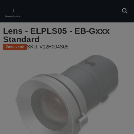
Skip
to
Vyhľa
main
Menu (Ponuka)
content
Lens - ELPLS05 - EB-Gxxx
Standard
SKU: V12H004S05
Zastavené