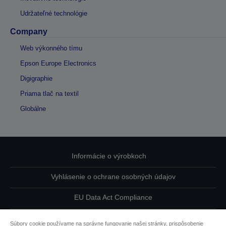
Udržateľné technológie
Company
Web výkonného tímu
Epson Europe Electronics
Digigraphie
Priama tlač na textil
Globálne
Informácie o výrobkoch
Vyhlásenie o ochrane osobných údajov
EU Data Act Compliance
Kontaktuje nás ohľadne svojich údajov
Súbory cookie používame na správne fungovanie našej stránky, prispôsobenie