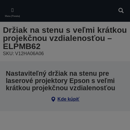
Skip
to
Vyhľa
main
Menu (Ponuka)
content
Držiak na stenu s veľmi krátkou
projekčnou vzdialenosťou –
ELPMB62
SKU: V12HA06A06
Nastaviteľný držiak na stenu pre
laserové projektory Epson s veľmi
krátkou projekčnou vzdialenosťou
Kde kúpiť