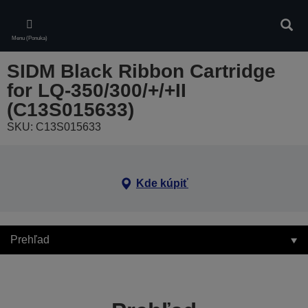
Skip
to
Vyhľa
main
Menu (Ponuka)
content
SIDM Black Ribbon Cartridge
for LQ-350/300/+/+II
(C13S015633)
SKU: C13S015633
Kde kúpiť
Prehľad