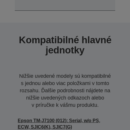
Kompatibilné hlavné
jednotky
Nižšie uvedené modely sú kompatibilné
s jednou alebo viac položkami v tomto
rozsahu. Ďalšie podrobnosti nájdete na
nižšie uvedených odkazoch alebo
v príručke k vášmu produktu.
Epson TM-J7100 (012): Serial, w/o PS,
ECW, SJIC6(K), SJIC7(G)