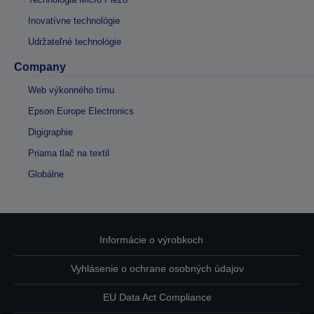
Inovatívne technológie
Udržateľné technológie
Company
Web výkonného tímu
Epson Europe Electronics
Digigraphie
Priama tlač na textil
Globálne
Informácie o výrobkoch
Vyhlásenie o ochrane osobných údajov
EU Data Act Compliance