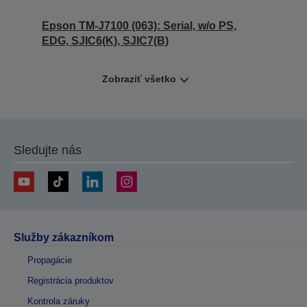
Epson TM-J7100 (063): Serial, w/o PS,
EDG, SJIC6(K), SJIC7(B)
Zobraziť všetko
Sledujte nás
Služby zákazníkom
Propagácie
Registrácia produktov
Kontrola záruky