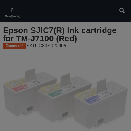
Skip
to
Vyhľa
main
Menu (Ponuka)
content
Epson SJIC7(R) Ink cartridge
for TM-J7100 (Red)
SKU: C33S020405
Zastavené